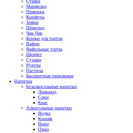
Сушки
Мармелад
Пряники
Конфеты
Зефир
Шоколад
Чак-Чак
Коржи для тортов
Вафли
Вафельные торты
Щербет
Сухари
Рулеты
Пастила
Бисквитные пирожные
Напитки
Безалкогольные напитки
Лимонад
Соки
Квас
Алкогольные напитки
Водка
Коньяк
Вино
Пиво