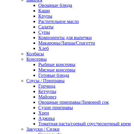
Овощные блюда
Каши
Крупы
Растительное масло
Салаты
Супы
Компоненты для выпечки
Макароны/Лапша/Спагетти
Хлеб
Колбасы
Консервы
Рыбные консервы
Мясные консервы
Готовые блюда
Соусы / Приправы
Горчица
Кетчупы
Майонез
Овощные приправы/Лимоннй сок
Сухие приправы
Хрен
Аджика
Томатная паста/соевый соус/чесночный крем
Закуски / Снэки