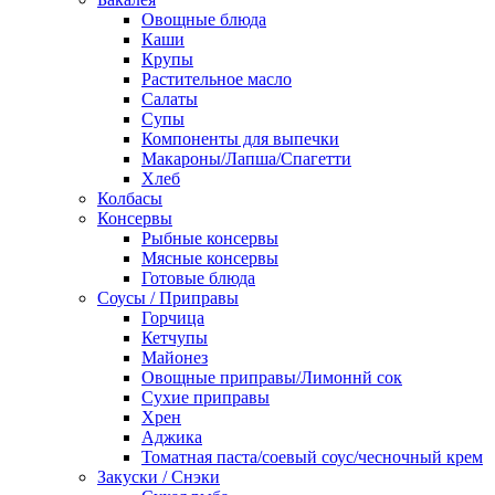
Овощные блюда
Каши
Крупы
Растительное масло
Салаты
Супы
Компоненты для выпечки
Макароны/Лапша/Спагетти
Хлеб
Колбасы
Консервы
Рыбные консервы
Мясные консервы
Готовые блюда
Соусы / Приправы
Горчица
Кетчупы
Майонез
Овощные приправы/Лимоннй сок
Сухие приправы
Хрен
Аджика
Томатная паста/соевый соус/чесночный крем
Закуски / Снэки