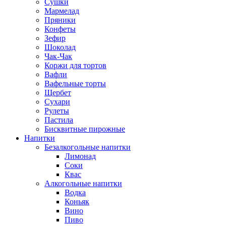
Сушки
Мармелад
Пряники
Конфеты
Зефир
Шоколад
Чак-Чак
Коржи для тортов
Вафли
Вафельные торты
Щербет
Сухари
Рулеты
Пастила
Бисквитные пирожные
Напитки
Безалкогольные напитки
Лимонад
Соки
Квас
Алкогольные напитки
Водка
Коньяк
Вино
Пиво