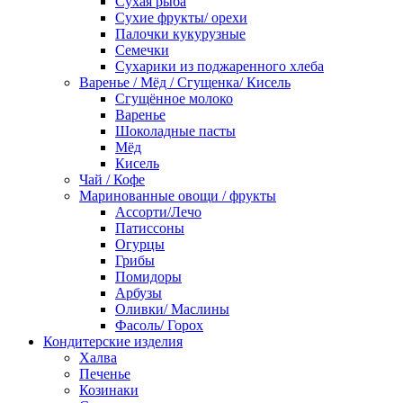
Сухая рыба
Сухие фрукты/ орехи
Палочки кукурузные
Семечки
Сухарики из поджаренного хлеба
Варенье / Мёд / Сгущенка/ Кисель
Сгущённое молоко
Варенье
Шоколадные пасты
Мёд
Кисель
Чай / Кофе
Маринованные овощи / фрукты
Ассорти/Лечо
Патиссоны
Огурцы
Грибы
Помидоры
Арбузы
Оливки/ Маслины
Фасоль/ Горох
Кондитерские изделия
Халва
Печенье
Козинаки