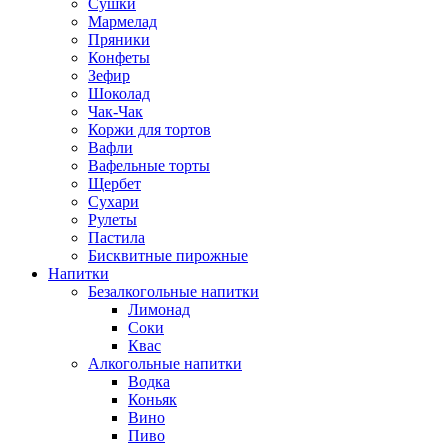
Сушки
Мармелад
Пряники
Конфеты
Зефир
Шоколад
Чак-Чак
Коржи для тортов
Вафли
Вафельные торты
Щербет
Сухари
Рулеты
Пастила
Бисквитные пирожные
Напитки
Безалкогольные напитки
Лимонад
Соки
Квас
Алкогольные напитки
Водка
Коньяк
Вино
Пиво