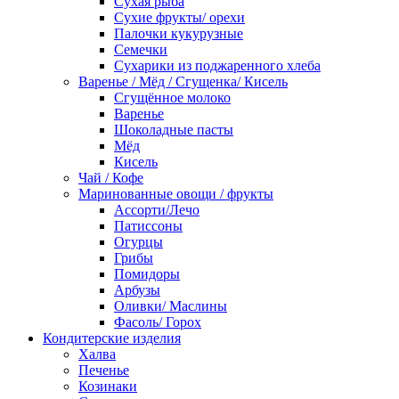
Сухая рыба
Сухие фрукты/ орехи
Палочки кукурузные
Семечки
Сухарики из поджаренного хлеба
Варенье / Мёд / Сгущенка/ Кисель
Сгущённое молоко
Варенье
Шоколадные пасты
Мёд
Кисель
Чай / Кофе
Маринованные овощи / фрукты
Ассорти/Лечо
Патиссоны
Огурцы
Грибы
Помидоры
Арбузы
Оливки/ Маслины
Фасоль/ Горох
Кондитерские изделия
Халва
Печенье
Козинаки