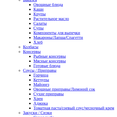
Овощные блюда
Каши
Крупы
Растительное масло
Салаты
Супы
Компоненты для выпечки
Макароны/Лапша/Спагетти
Хлеб
Колбасы
Консервы
Рыбные консервы
Мясные консервы
Готовые блюда
Соусы / Приправы
Горчица
Кетчупы
Майонез
Овощные приправы/Лимоннй сок
Сухие приправы
Хрен
Аджика
Томатная паста/соевый соус/чесночный крем
Закуски / Снэки