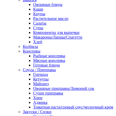
Овощные блюда
Каши
Крупы
Растительное масло
Салаты
Супы
Компоненты для выпечки
Макароны/Лапша/Спагетти
Хлеб
Колбасы
Консервы
Рыбные консервы
Мясные консервы
Готовые блюда
Соусы / Приправы
Горчица
Кетчупы
Майонез
Овощные приправы/Лимоннй сок
Сухие приправы
Хрен
Аджика
Томатная паста/соевый соус/чесночный крем
Закуски / Снэки