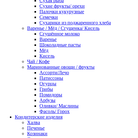
Сухая рыба
Сухие фрукты/ орехи
Палочки кукурузные
Семечки
Сухарики из поджаренного хлеба
Варенье / Мёд / Сгущенка/ Кисель
Сгущённое молоко
Варенье
Шоколадные пасты
Мёд
Кисель
Чай / Кофе
Маринованные овощи / фрукты
Ассорти/Лечо
Патиссоны
Огурцы
Грибы
Помидоры
Арбузы
Оливки/ Маслины
Фасоль/ Горох
Кондитерские изделия
Халва
Печенье
Козинаки