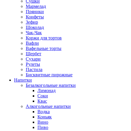
Сушки
Мармелад
Пряники
Конфеты
Зефир
Шоколад
Чак-Чак
Коржи для тортов
Вафли
Вафельные торты
Щербет
Сухари
Рулеты
Пастила
Бисквитные пирожные
Напитки
Безалкогольные напитки
Лимонад
Соки
Квас
Алкогольные напитки
Водка
Коньяк
Вино
Пиво