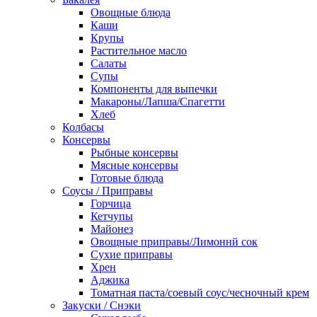
Овощные блюда
Каши
Крупы
Растительное масло
Салаты
Супы
Компоненты для выпечки
Макароны/Лапша/Спагетти
Хлеб
Колбасы
Консервы
Рыбные консервы
Мясные консервы
Готовые блюда
Соусы / Приправы
Горчица
Кетчупы
Майонез
Овощные приправы/Лимоннй сок
Сухие приправы
Хрен
Аджика
Томатная паста/соевый соус/чесночный крем
Закуски / Снэки