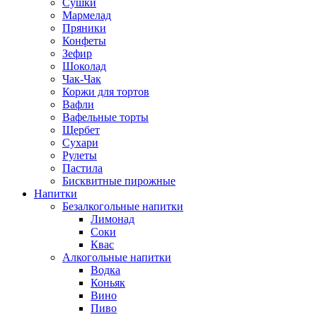
Сушки
Мармелад
Пряники
Конфеты
Зефир
Шоколад
Чак-Чак
Коржи для тортов
Вафли
Вафельные торты
Щербет
Сухари
Рулеты
Пастила
Бисквитные пирожные
Напитки
Безалкогольные напитки
Лимонад
Соки
Квас
Алкогольные напитки
Водка
Коньяк
Вино
Пиво