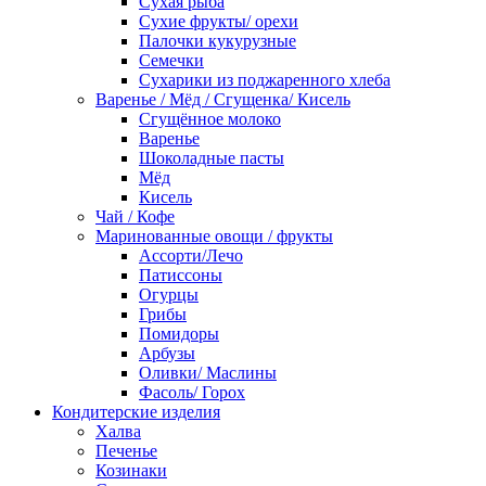
Сухая рыба
Сухие фрукты/ орехи
Палочки кукурузные
Семечки
Сухарики из поджаренного хлеба
Варенье / Мёд / Сгущенка/ Кисель
Сгущённое молоко
Варенье
Шоколадные пасты
Мёд
Кисель
Чай / Кофе
Маринованные овощи / фрукты
Ассорти/Лечо
Патиссоны
Огурцы
Грибы
Помидоры
Арбузы
Оливки/ Маслины
Фасоль/ Горох
Кондитерские изделия
Халва
Печенье
Козинаки