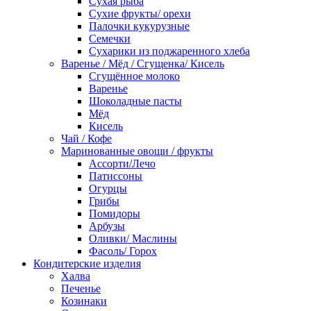
Сухая рыба
Сухие фрукты/ орехи
Палочки кукурузные
Семечки
Сухарики из поджаренного хлеба
Варенье / Мёд / Сгущенка/ Кисель
Сгущённое молоко
Варенье
Шоколадные пасты
Мёд
Кисель
Чай / Кофе
Маринованные овощи / фрукты
Ассорти/Лечо
Патиссоны
Огурцы
Грибы
Помидоры
Арбузы
Оливки/ Маслины
Фасоль/ Горох
Кондитерские изделия
Халва
Печенье
Козинаки