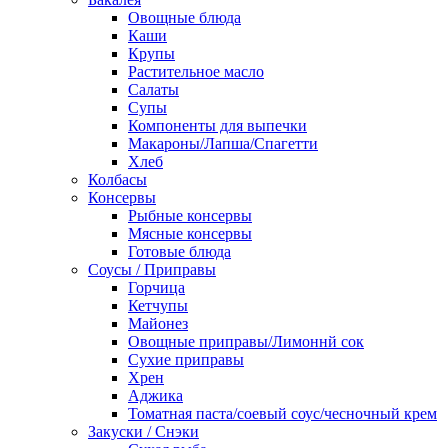
Овощные блюда
Каши
Крупы
Растительное масло
Салаты
Супы
Компоненты для выпечки
Макароны/Лапша/Спагетти
Хлеб
Колбасы
Консервы
Рыбные консервы
Мясные консервы
Готовые блюда
Соусы / Приправы
Горчица
Кетчупы
Майонез
Овощные приправы/Лимоннй сок
Сухие приправы
Хрен
Аджика
Томатная паста/соевый соус/чесночный крем
Закуски / Снэки