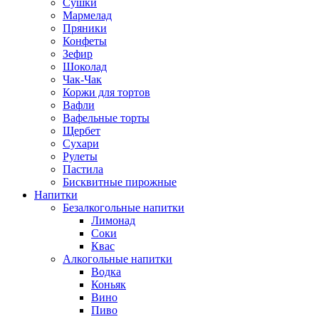
Сушки
Мармелад
Пряники
Конфеты
Зефир
Шоколад
Чак-Чак
Коржи для тортов
Вафли
Вафельные торты
Щербет
Сухари
Рулеты
Пастила
Бисквитные пирожные
Напитки
Безалкогольные напитки
Лимонад
Соки
Квас
Алкогольные напитки
Водка
Коньяк
Вино
Пиво