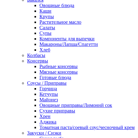
Овощные блюда
Каши
Крупы
Растительное масло
Салаты
Супы
Компоненты для выпечки
Макароны/Лапша/Спагетти
Хлеб
Колбасы
Консервы
Рыбные консервы
Мясные консервы
Готовые блюда
Соусы / Приправы
Горчица
Кетчупы
Майонез
Овощные приправы/Лимоннй сок
Сухие приправы
Хрен
Аджика
Томатная паста/соевый соус/чесночный крем
Закуски / Снэки