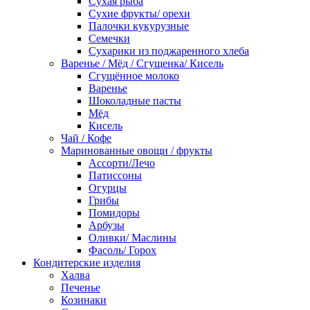
Сухая рыба
Сухие фрукты/ орехи
Палочки кукурузные
Семечки
Сухарики из поджаренного хлеба
Варенье / Мёд / Сгущенка/ Кисель
Сгущённое молоко
Варенье
Шоколадные пасты
Мёд
Кисель
Чай / Кофе
Маринованные овощи / фрукты
Ассорти/Лечо
Патиссоны
Огурцы
Грибы
Помидоры
Арбузы
Оливки/ Маслины
Фасоль/ Горох
Кондитерские изделия
Халва
Печенье
Козинаки