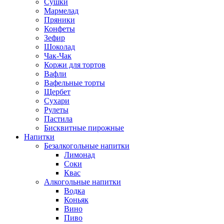
Сушки
Мармелад
Пряники
Конфеты
Зефир
Шоколад
Чак-Чак
Коржи для тортов
Вафли
Вафельные торты
Щербет
Сухари
Рулеты
Пастила
Бисквитные пирожные
Напитки
Безалкогольные напитки
Лимонад
Соки
Квас
Алкогольные напитки
Водка
Коньяк
Вино
Пиво