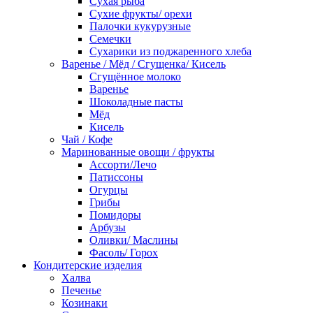
Сухая рыба
Сухие фрукты/ орехи
Палочки кукурузные
Семечки
Сухарики из поджаренного хлеба
Варенье / Мёд / Сгущенка/ Кисель
Сгущённое молоко
Варенье
Шоколадные пасты
Мёд
Кисель
Чай / Кофе
Маринованные овощи / фрукты
Ассорти/Лечо
Патиссоны
Огурцы
Грибы
Помидоры
Арбузы
Оливки/ Маслины
Фасоль/ Горох
Кондитерские изделия
Халва
Печенье
Козинаки