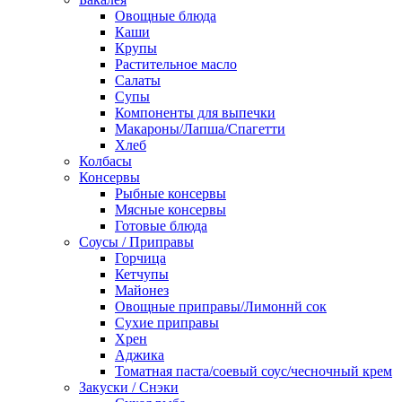
Овощные блюда
Каши
Крупы
Растительное масло
Салаты
Супы
Компоненты для выпечки
Макароны/Лапша/Спагетти
Хлеб
Колбасы
Консервы
Рыбные консервы
Мясные консервы
Готовые блюда
Соусы / Приправы
Горчица
Кетчупы
Майонез
Овощные приправы/Лимоннй сок
Сухие приправы
Хрен
Аджика
Томатная паста/соевый соус/чесночный крем
Закуски / Снэки