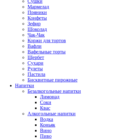
Сушки
Мармелад
Пряники
Конфеты
Зефир
Шоколад
Чак-Чак
Коржи для тортов
Вафли
Вафельные торты
Щербет
Сухари
Рулеты
Пастила
Бисквитные пирожные
Напитки
Безалкогольные напитки
Лимонад
Соки
Квас
Алкогольные напитки
Водка
Коньяк
Вино
Пиво