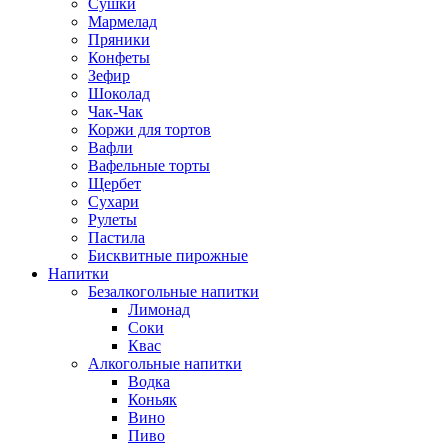
Сушки
Мармелад
Пряники
Конфеты
Зефир
Шоколад
Чак-Чак
Коржи для тортов
Вафли
Вафельные торты
Щербет
Сухари
Рулеты
Пастила
Бисквитные пирожные
Напитки
Безалкогольные напитки
Лимонад
Соки
Квас
Алкогольные напитки
Водка
Коньяк
Вино
Пиво