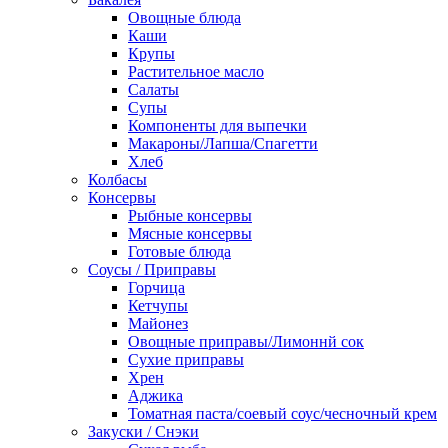
Овощные блюда
Каши
Крупы
Растительное масло
Салаты
Супы
Компоненты для выпечки
Макароны/Лапша/Спагетти
Хлеб
Колбасы
Консервы
Рыбные консервы
Мясные консервы
Готовые блюда
Соусы / Приправы
Горчица
Кетчупы
Майонез
Овощные приправы/Лимоннй сок
Сухие приправы
Хрен
Аджика
Томатная паста/соевый соус/чесночный крем
Закуски / Снэки