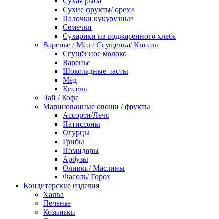
Сухая рыба
Сухие фрукты/ орехи
Палочки кукурузные
Семечки
Сухарики из поджаренного хлеба
Варенье / Мёд / Сгущенка/ Кисель
Сгущённое молоко
Варенье
Шоколадные пасты
Мёд
Кисель
Чай / Кофе
Маринованные овощи / фрукты
Ассорти/Лечо
Патиссоны
Огурцы
Грибы
Помидоры
Арбузы
Оливки/ Маслины
Фасоль/ Горох
Кондитерские изделия
Халва
Печенье
Козинаки