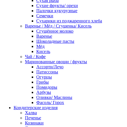
Сухая рыба
Сухие фрукты/ орехи
Палочки кукурузные
Семечки
Сухарики из поджаренного хлеба
Варенье / Мёд / Сгущенка/ Кисель
Сгущённое молоко
Варенье
Шоколадные пасты
Мёд
Кисель
Чай / Кофе
Маринованные овощи / фрукты
Ассорти/Лечо
Патиссоны
Огурцы
Грибы
Помидоры
Арбузы
Оливки/ Маслины
Фасоль/ Горох
Кондитерские изделия
Халва
Печенье
Козинаки