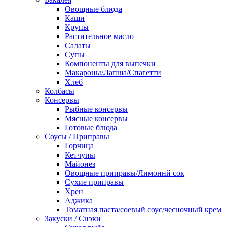
Овощные блюда
Каши
Крупы
Растительное масло
Салаты
Супы
Компоненты для выпечки
Макароны/Лапша/Спагетти
Хлеб
Колбасы
Консервы
Рыбные консервы
Мясные консервы
Готовые блюда
Соусы / Приправы
Горчица
Кетчупы
Майонез
Овощные приправы/Лимоннй сок
Сухие приправы
Хрен
Аджика
Томатная паста/соевый соус/чесночный крем
Закуски / Снэки