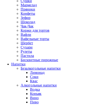
Сушки
Мармелад
Пряники
Конфеты
Зефир
Шоколад
Чак-Чак
Коржи для тортов
Вафли
Вафельные торты
Щербет
Сухари
Рулеты
Пастила
Бисквитные пирожные
Напитки
Безалкогольные напитки
Лимонад
Соки
Квас
Алкогольные напитки
Водка
Коньяк
Вино
Пиво