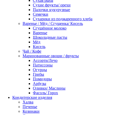
Сухая рыба
Сухие фрукты/ орехи
Палочки кукурузные
Семечки
Сухарики из поджаренного хлеба
Варенье / Мёд / Сгущенка/ Кисель
Сгущённое молоко
Варенье
Шоколадные пасты
Мёд
Кисель
Чай / Кофе
Маринованные овощи / фрукты
Ассорти/Лечо
Патиссоны
Огурцы
Грибы
Помидоры
Арбузы
Оливки/ Маслины
Фасоль/ Горох
Кондитерские изделия
Халва
Печенье
Козинаки