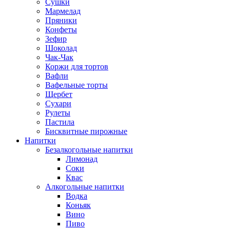
Сушки
Мармелад
Пряники
Конфеты
Зефир
Шоколад
Чак-Чак
Коржи для тортов
Вафли
Вафельные торты
Щербет
Сухари
Рулеты
Пастила
Бисквитные пирожные
Напитки
Безалкогольные напитки
Лимонад
Соки
Квас
Алкогольные напитки
Водка
Коньяк
Вино
Пиво