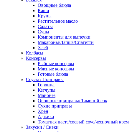
Овощные блюда
Каши
Крупы
Растительное масло
Салаты
Супы
Компоненты для выпечки
Макароны/Лапша/Спагетти
Хлеб
Колбасы
Консервы
Рыбные консервы
Мясные консервы
Готовые блюда
Соусы / Приправы
Горчица
Кетчупы
Майонез
Овощные приправы/Лимоннй сок
Сухие приправы
Хрен
Аджика
Томатная паста/соевый соус/чесночный крем
Закуски / Снэки