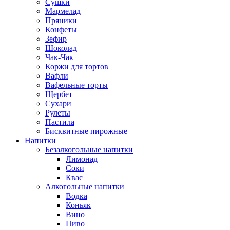
Сушки
Мармелад
Пряники
Конфеты
Зефир
Шоколад
Чак-Чак
Коржи для тортов
Вафли
Вафельные торты
Щербет
Сухари
Рулеты
Пастила
Бисквитные пирожные
Напитки
Безалкогольные напитки
Лимонад
Соки
Квас
Алкогольные напитки
Водка
Коньяк
Вино
Пиво