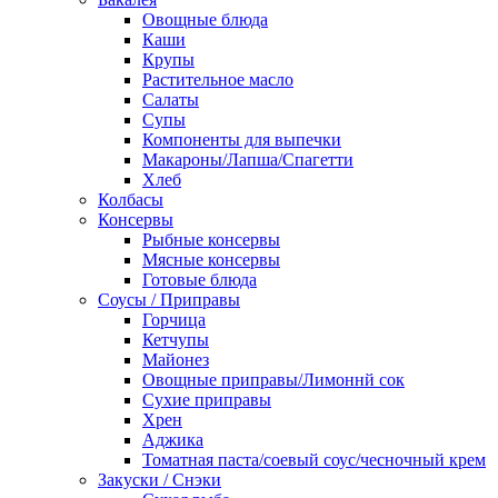
Овощные блюда
Каши
Крупы
Растительное масло
Салаты
Супы
Компоненты для выпечки
Макароны/Лапша/Спагетти
Хлеб
Колбасы
Консервы
Рыбные консервы
Мясные консервы
Готовые блюда
Соусы / Приправы
Горчица
Кетчупы
Майонез
Овощные приправы/Лимоннй сок
Сухие приправы
Хрен
Аджика
Томатная паста/соевый соус/чесночный крем
Закуски / Снэки