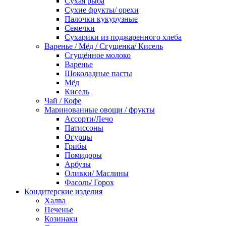
Сухая рыба
Сухие фрукты/ орехи
Палочки кукурузные
Семечки
Сухарики из поджаренного хлеба
Варенье / Мёд / Сгущенка/ Кисель
Сгущённое молоко
Варенье
Шоколадные пасты
Мёд
Кисель
Чай / Кофе
Маринованные овощи / фрукты
Ассорти/Лечо
Патиссоны
Огурцы
Грибы
Помидоры
Арбузы
Оливки/ Маслины
Фасоль/ Горох
Кондитерские изделия
Халва
Печенье
Козинаки