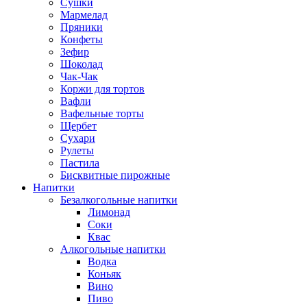
Сушки
Мармелад
Пряники
Конфеты
Зефир
Шоколад
Чак-Чак
Коржи для тортов
Вафли
Вафельные торты
Щербет
Сухари
Рулеты
Пастила
Бисквитные пирожные
Напитки
Безалкогольные напитки
Лимонад
Соки
Квас
Алкогольные напитки
Водка
Коньяк
Вино
Пиво