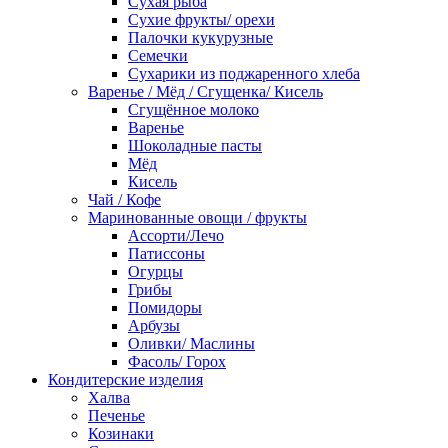
Сухая рыба
Сухие фрукты/ орехи
Палочки кукурузные
Семечки
Сухарики из поджаренного хлеба
Варенье / Мёд / Сгущенка/ Кисель
Сгущённое молоко
Варенье
Шоколадные пасты
Мёд
Кисель
Чай / Кофе
Маринованные овощи / фрукты
Ассорти/Лечо
Патиссоны
Огурцы
Грибы
Помидоры
Арбузы
Оливки/ Маслины
Фасоль/ Горох
Кондитерские изделия
Халва
Печенье
Козинаки