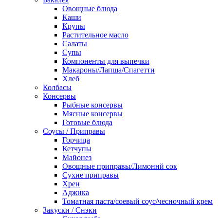
Овощные блюда
Каши
Крупы
Растительное масло
Салаты
Супы
Компоненты для выпечки
Макароны/Лапша/Спагетти
Хлеб
Колбасы
Консервы
Рыбные консервы
Мясные консервы
Готовые блюда
Соусы / Приправы
Горчица
Кетчупы
Майонез
Овощные приправы/Лимоннй сок
Сухие приправы
Хрен
Аджика
Томатная паста/соевый соус/чесночный крем
Закуски / Снэки