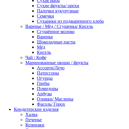
Сухая рыба
Сухие фрукты/ орехи
Палочки кукурузные
Семечки
Сухарики из поджаренного хлеба
Варенье / Мёд / Сгущенка/ Кисель
Сгущённое молоко
Варенье
Шоколадные пасты
Мёд
Кисель
Чай / Кофе
Маринованные овощи / фрукты
Ассорти/Лечо
Патиссоны
Огурцы
Грибы
Помидоры
Арбузы
Оливки/ Маслины
Фасоль/ Горох
Кондитерские изделия
Халва
Печенье
Козинаки