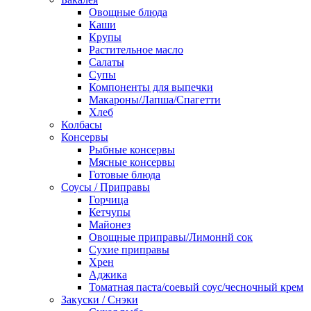
Овощные блюда
Каши
Крупы
Растительное масло
Салаты
Супы
Компоненты для выпечки
Макароны/Лапша/Спагетти
Хлеб
Колбасы
Консервы
Рыбные консервы
Мясные консервы
Готовые блюда
Соусы / Приправы
Горчица
Кетчупы
Майонез
Овощные приправы/Лимоннй сок
Сухие приправы
Хрен
Аджика
Томатная паста/соевый соус/чесночный крем
Закуски / Снэки