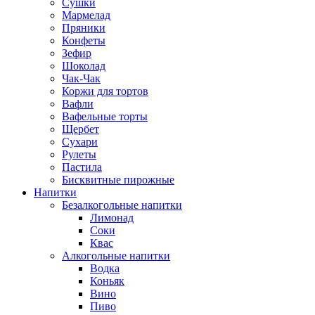
Сушки
Мармелад
Пряники
Конфеты
Зефир
Шоколад
Чак-Чак
Коржи для тортов
Вафли
Вафельные торты
Щербет
Сухари
Рулеты
Пастила
Бисквитные пирожные
Напитки
Безалкогольные напитки
Лимонад
Соки
Квас
Алкогольные напитки
Водка
Коньяк
Вино
Пиво