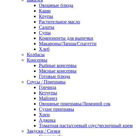
Овощные блюда
Каши
Крупы
Растительное масло
Салаты
Супы
Компоненты для выпечки
Макароны/Лапша/Спагетти
Хлеб
Колбасы
Консервы
Рыбные консервы
Мясные консервы
Готовые блюда
Соусы / Приправы
Горчица
Кетчупы
Майонез
Овощные приправы/Лимоннй сок
Сухие приправы
Хрен
Аджика
Томатная паста/соевый соус/чесночный крем
Закуски / Снэки