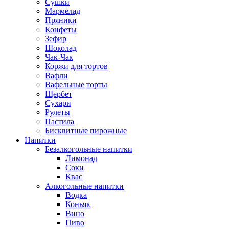
Сушки
Мармелад
Пряники
Конфеты
Зефир
Шоколад
Чак-Чак
Коржи для тортов
Вафли
Вафельные торты
Щербет
Сухари
Рулеты
Пастила
Бисквитные пирожные
Напитки
Безалкогольные напитки
Лимонад
Соки
Квас
Алкогольные напитки
Водка
Коньяк
Вино
Пиво