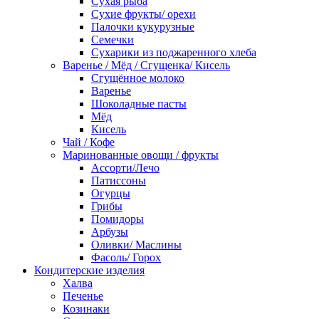
Сухая рыба
Сухие фрукты/ орехи
Палочки кукурузные
Семечки
Сухарики из поджаренного хлеба
Варенье / Мёд / Сгущенка/ Кисель
Сгущённое молоко
Варенье
Шоколадные пасты
Мёд
Кисель
Чай / Кофе
Маринованные овощи / фрукты
Ассорти/Лечо
Патиссоны
Огурцы
Грибы
Помидоры
Арбузы
Оливки/ Маслины
Фасоль/ Горох
Кондитерские изделия
Халва
Печенье
Козинаки