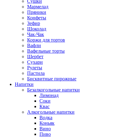
Сушки
Мармелад
Пряники
Конфеты
Зефир
Шоколад
Чак-Чак
Коржи для тортов
Вафли
Вафельные торты
Щербет
Сухари
Рулеты
Пастила
Бисквитные пирожные
Напитки
Безалкогольные напитки
Лимонад
Соки
Квас
Алкогольные напитки
Водка
Коньяк
Вино
Пиво