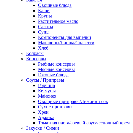
Овощные блюда
Каши
Крупы
Растительное масло
Салаты
Супы
Компоненты для выпечки
Макароны/Лапша/Спагетти
Хлеб
Колбасы
Консервы
Рыбные консервы
Мясные консервы
Готовые блюда
Соусы / Приправы
Горчица
Кетчупы
Майонез
Овощные приправы/Лимоннй сок
Сухие приправы
Хрен
Аджика
Томатная паста/соевый соус/чесночный крем
Закуски / Снэки