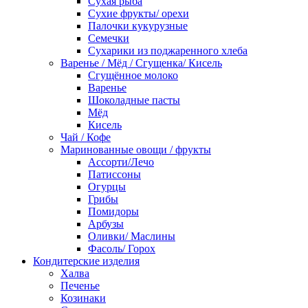
Сухая рыба
Сухие фрукты/ орехи
Палочки кукурузные
Семечки
Сухарики из поджаренного хлеба
Варенье / Мёд / Сгущенка/ Кисель
Сгущённое молоко
Варенье
Шоколадные пасты
Мёд
Кисель
Чай / Кофе
Маринованные овощи / фрукты
Ассорти/Лечо
Патиссоны
Огурцы
Грибы
Помидоры
Арбузы
Оливки/ Маслины
Фасоль/ Горох
Кондитерские изделия
Халва
Печенье
Козинаки