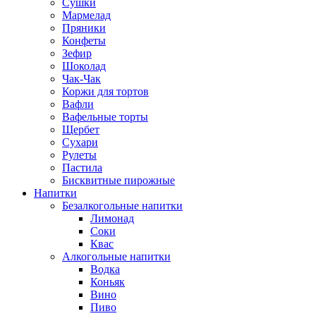
Сушки
Мармелад
Пряники
Конфеты
Зефир
Шоколад
Чак-Чак
Коржи для тортов
Вафли
Вафельные торты
Щербет
Сухари
Рулеты
Пастила
Бисквитные пирожные
Напитки
Безалкогольные напитки
Лимонад
Соки
Квас
Алкогольные напитки
Водка
Коньяк
Вино
Пиво