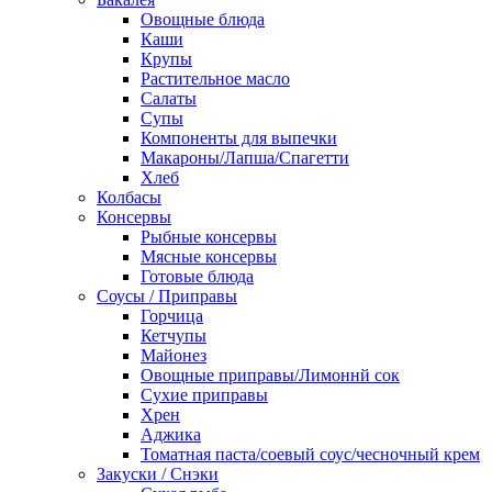
Овощные блюда
Каши
Крупы
Растительное масло
Салаты
Супы
Компоненты для выпечки
Макароны/Лапша/Спагетти
Хлеб
Колбасы
Консервы
Рыбные консервы
Мясные консервы
Готовые блюда
Соусы / Приправы
Горчица
Кетчупы
Майонез
Овощные приправы/Лимоннй сок
Сухие приправы
Хрен
Аджика
Томатная паста/соевый соус/чесночный крем
Закуски / Снэки