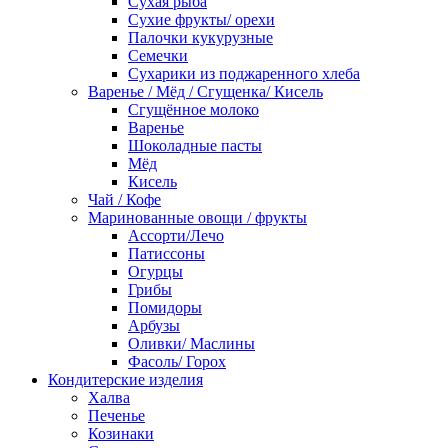
Сухая рыба
Сухие фрукты/ орехи
Палочки кукурузные
Семечки
Сухарики из поджаренного хлеба
Варенье / Мёд / Сгущенка/ Кисель
Сгущённое молоко
Варенье
Шоколадные пасты
Мёд
Кисель
Чай / Кофе
Маринованные овощи / фрукты
Ассорти/Лечо
Патиссоны
Огурцы
Грибы
Помидоры
Арбузы
Оливки/ Маслины
Фасоль/ Горох
Кондитерские изделия
Халва
Печенье
Козинаки