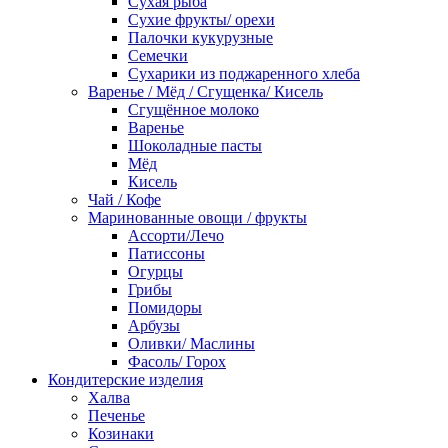
Сухая рыба
Сухие фрукты/ орехи
Палочки кукурузные
Семечки
Сухарики из поджаренного хлеба
Варенье / Мёд / Сгущенка/ Кисель
Сгущённое молоко
Варенье
Шоколадные пасты
Мёд
Кисель
Чай / Кофе
Маринованные овощи / фрукты
Ассорти/Лечо
Патиссоны
Огурцы
Грибы
Помидоры
Арбузы
Оливки/ Маслины
Фасоль/ Горох
Кондитерские изделия
Халва
Печенье
Козинаки