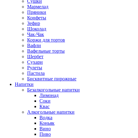
Сушки
Мармелад
Пряники
Конфеты
Зефир
Шоколад
Чак-Чак
Коржи для тортов
Вафли
Вафельные торты
Щербет
Сухари
Рулеты
Пастила
Бисквитные пирожные
Напитки
Безалкогольные напитки
Лимонад
Соки
Квас
Алкогольные напитки
Водка
Коньяк
Вино
Пиво