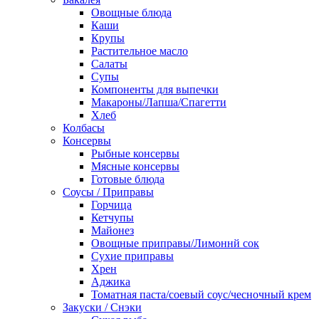
Овощные блюда
Каши
Крупы
Растительное масло
Салаты
Супы
Компоненты для выпечки
Макароны/Лапша/Спагетти
Хлеб
Колбасы
Консервы
Рыбные консервы
Мясные консервы
Готовые блюда
Соусы / Приправы
Горчица
Кетчупы
Майонез
Овощные приправы/Лимоннй сок
Сухие приправы
Хрен
Аджика
Томатная паста/соевый соус/чесночный крем
Закуски / Снэки