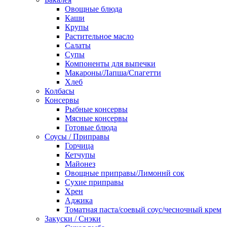
Овощные блюда
Каши
Крупы
Растительное масло
Салаты
Супы
Компоненты для выпечки
Макароны/Лапша/Спагетти
Хлеб
Колбасы
Консервы
Рыбные консервы
Мясные консервы
Готовые блюда
Соусы / Приправы
Горчица
Кетчупы
Майонез
Овощные приправы/Лимоннй сок
Сухие приправы
Хрен
Аджика
Томатная паста/соевый соус/чесночный крем
Закуски / Снэки