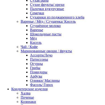
Сухая рыба
Сухие фрукты/ орехи
Палочки кукурузные
Семечки
Сухарики из поджаренного хлеба
Варенье / Мёд / Сгущенка/ Кисель
Сгущённое молоко
Варенье
Шоколадные пасты
Мёд
Кисель
Чай / Кофе
Маринованные овощи / фрукты
Ассорти/Лечо
Патиссоны
Огурцы
Грибы
Помидоры
Арбузы
Оливки/ Маслины
Фасоль/ Горох
Кондитерские изделия
Халва
Печенье
Козинаки