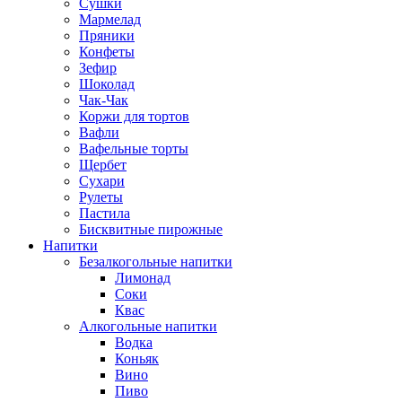
Сушки
Мармелад
Пряники
Конфеты
Зефир
Шоколад
Чак-Чак
Коржи для тортов
Вафли
Вафельные торты
Щербет
Сухари
Рулеты
Пастила
Бисквитные пирожные
Напитки
Безалкогольные напитки
Лимонад
Соки
Квас
Алкогольные напитки
Водка
Коньяк
Вино
Пиво