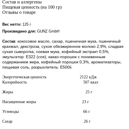
Состав и аллергены
Пищевая ценность (на 100 гр)
Отзывы о товаре
Вес нетто:
125 г
Произведено для:
GUNZ GmbH
: кокосовое масло, сахар, пшеничная мука, пшеничный
Состав
крахмал, декстроза, сухое обезжиренное молоко 2,9%, сладкая
сухая сыворотка, соевая мука, кофейный экстракт 0,5%,
эмульгатор: Е322 (соя); какао-порошок с пониженным
содержанием жира, кофейный порошок 0,3%, ароматизаторы,
пищевая соль, разрыхлитель: Е500ii.
Энергетическая ценность 2122 кДж
Калорийность 507 ккал
Жиры 25 г
Насыщенные жиры 23 г
Углеводы 66 г
Сахар 26 г