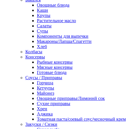
Овощные блюда
Каши
Крупы
Растительное масло
Салаты
Супы
Компоненты для выпечки
Макароны/Лапша/Спагетти
Хлеб
Колбасы
Консервы
Рыбные консервы
Мясные консервы
Готовые блюда
Соусы / Приправы
Горчица
Кетчупы
Майонез
Овощные приправы/Лимоннй сок
Сухие приправы
Хрен
Аджика
Томатная паста/соевый соус/чесночный крем
Закуски / Снэки