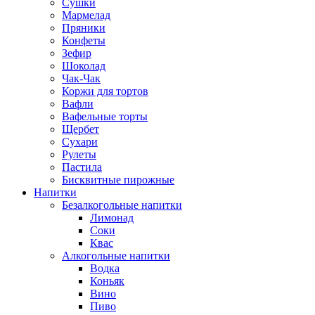
Сушки
Мармелад
Пряники
Конфеты
Зефир
Шоколад
Чак-Чак
Коржи для тортов
Вафли
Вафельные торты
Щербет
Сухари
Рулеты
Пастила
Бисквитные пирожные
Напитки
Безалкогольные напитки
Лимонад
Соки
Квас
Алкогольные напитки
Водка
Коньяк
Вино
Пиво