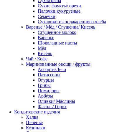
Сухая рыба
Сухие фрукты/ орехи
Палочки кукурузные
Семечки
Сухарики из поджаренного хлеба
Варенье / Мёд / Сгущенка/ Кисель
Сгущённое молоко
Варенье
Шоколадные пасты
Мёд
Кисель
Чай / Кофе
Маринованные овощи / фрукты
Ассорти/Лечо
Патиссоны
Огурцы
Грибы
Помидоры
Арбузы
Оливки/ Маслины
Фасоль/ Горох
Кондитерские изделия
Халва
Печенье
Козинаки