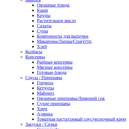
Овощные блюда
Каши
Крупы
Растительное масло
Салаты
Супы
Компоненты для выпечки
Макароны/Лапша/Спагетти
Хлеб
Колбасы
Консервы
Рыбные консервы
Мясные консервы
Готовые блюда
Соусы / Приправы
Горчица
Кетчупы
Майонез
Овощные приправы/Лимоннй сок
Сухие приправы
Хрен
Аджика
Томатная паста/соевый соус/чесночный крем
Закуски / Снэки