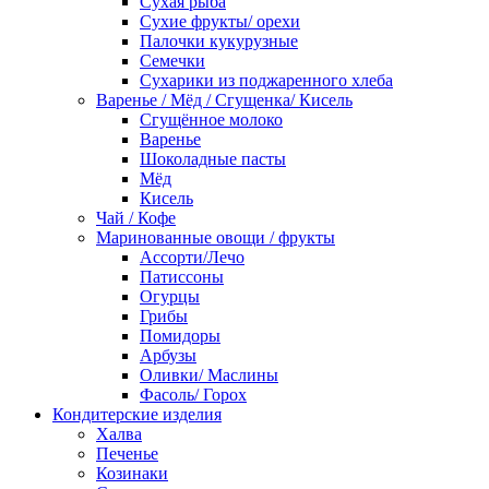
Сухая рыба
Сухие фрукты/ орехи
Палочки кукурузные
Семечки
Сухарики из поджаренного хлеба
Варенье / Мёд / Сгущенка/ Кисель
Сгущённое молоко
Варенье
Шоколадные пасты
Мёд
Кисель
Чай / Кофе
Маринованные овощи / фрукты
Ассорти/Лечо
Патиссоны
Огурцы
Грибы
Помидоры
Арбузы
Оливки/ Маслины
Фасоль/ Горох
Кондитерские изделия
Халва
Печенье
Козинаки