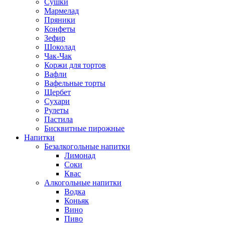
Сушки
Мармелад
Пряники
Конфеты
Зефир
Шоколад
Чак-Чак
Коржи для тортов
Вафли
Вафельные торты
Щербет
Сухари
Рулеты
Пастила
Бисквитные пирожные
Напитки
Безалкогольные напитки
Лимонад
Соки
Квас
Алкогольные напитки
Водка
Коньяк
Вино
Пиво