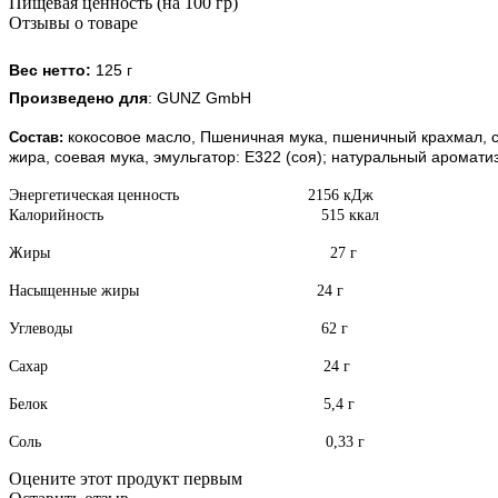
Пищевая ценность (на 100 гр)
Отзывы о товаре
Вес нетто:
125 г
Произведено для
: GUNZ GmbH
кокосовое масло, Пшеничная мука, пшеничный крахмал, с
Состав:
жира, соевая мука, эмульгатор: E322 (соя); натуральный ароматиз
Энергетическая ценность 2156 кДж
Калорийность 515 ккал
Жиры 27 г
Насыщенные жиры 24 г
Углеводы 62 г
Сахар 24 г
Белок 5,4 г
Соль 0,33 г
Оцените этот продукт первым