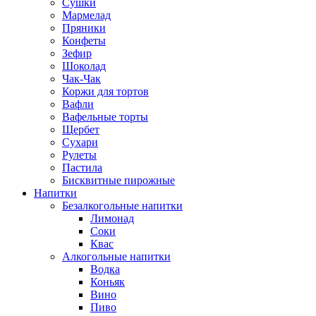
Сушки
Мармелад
Пряники
Конфеты
Зефир
Шоколад
Чак-Чак
Коржи для тортов
Вафли
Вафельные торты
Щербет
Сухари
Рулеты
Пастила
Бисквитные пирожные
Напитки
Безалкогольные напитки
Лимонад
Соки
Квас
Алкогольные напитки
Водка
Коньяк
Вино
Пиво