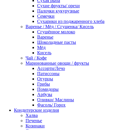
Сухая рыба
Сухие фрукты/ орехи
Палочки кукурузные
Семечки
Сухарики из поджаренного хлеба
Варенье / Мёд / Сгущенка/ Кисель
Сгущённое молоко
Варенье
Шоколадные пасты
Мёд
Кисель
Чай / Кофе
Маринованные овощи / фрукты
Ассорти/Лечо
Патиссоны
Огурцы
Грибы
Помидоры
Арбузы
Оливки/ Маслины
Фасоль/ Горох
Кондитерские изделия
Халва
Печенье
Козинаки