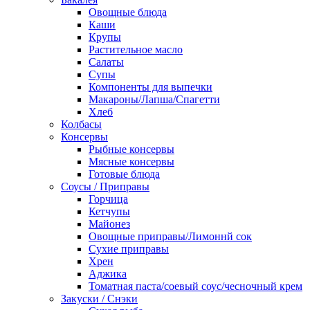
Овощные блюда
Каши
Крупы
Растительное масло
Салаты
Супы
Компоненты для выпечки
Макароны/Лапша/Спагетти
Хлеб
Колбасы
Консервы
Рыбные консервы
Мясные консервы
Готовые блюда
Соусы / Приправы
Горчица
Кетчупы
Майонез
Овощные приправы/Лимоннй сок
Сухие приправы
Хрен
Аджика
Томатная паста/соевый соус/чесночный крем
Закуски / Снэки