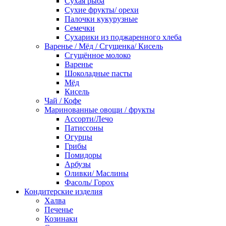
Сухая рыба
Сухие фрукты/ орехи
Палочки кукурузные
Семечки
Сухарики из поджаренного хлеба
Варенье / Мёд / Сгущенка/ Кисель
Сгущённое молоко
Варенье
Шоколадные пасты
Мёд
Кисель
Чай / Кофе
Маринованные овощи / фрукты
Ассорти/Лечо
Патиссоны
Огурцы
Грибы
Помидоры
Арбузы
Оливки/ Маслины
Фасоль/ Горох
Кондитерские изделия
Халва
Печенье
Козинаки