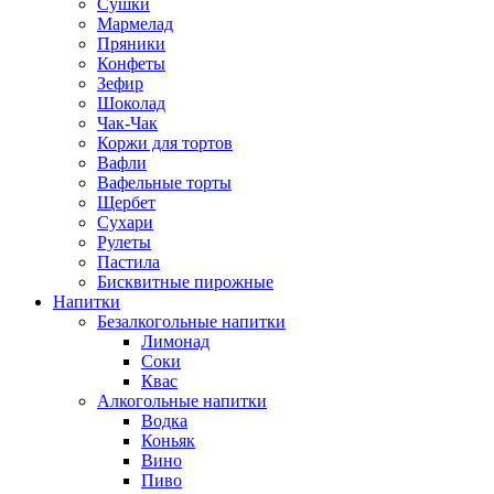
Сушки
Мармелад
Пряники
Конфеты
Зефир
Шоколад
Чак-Чак
Коржи для тортов
Вафли
Вафельные торты
Щербет
Сухари
Рулеты
Пастила
Бисквитные пирожные
Напитки
Безалкогольные напитки
Лимонад
Соки
Квас
Алкогольные напитки
Водка
Коньяк
Вино
Пиво