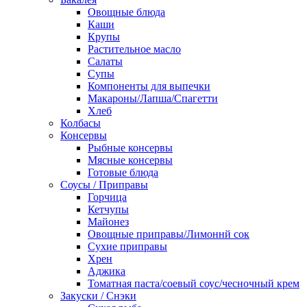
Овощные блюда
Каши
Крупы
Растительное масло
Салаты
Супы
Компоненты для выпечки
Макароны/Лапша/Спагетти
Хлеб
Колбасы
Консервы
Рыбные консервы
Мясные консервы
Готовые блюда
Соусы / Приправы
Горчица
Кетчупы
Майонез
Овощные приправы/Лимоннй сок
Сухие приправы
Хрен
Аджика
Томатная паста/соевый соус/чесночный крем
Закуски / Снэки