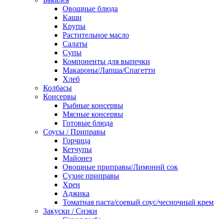
Овощные блюда
Каши
Крупы
Растительное масло
Салаты
Супы
Компоненты для выпечки
Макароны/Лапша/Спагетти
Хлеб
Колбасы
Консервы
Рыбные консервы
Мясные консервы
Готовые блюда
Соусы / Приправы
Горчица
Кетчупы
Майонез
Овощные приправы/Лимоннй сок
Сухие приправы
Хрен
Аджика
Томатная паста/соевый соус/чесночный крем
Закуски / Снэки