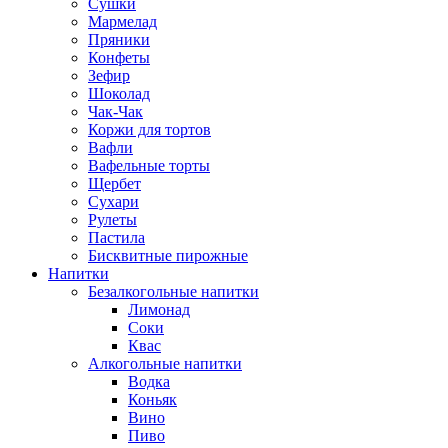
Сушки
Мармелад
Пряники
Конфеты
Зефир
Шоколад
Чак-Чак
Коржи для тортов
Вафли
Вафельные торты
Щербет
Сухари
Рулеты
Пастила
Бисквитные пирожные
Напитки
Безалкогольные напитки
Лимонад
Соки
Квас
Алкогольные напитки
Водка
Коньяк
Вино
Пиво