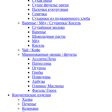
Сухая рыба
Сухие фрукты/ орехи
Палочки кукурузные
Семечки
Сухарики из поджаренного хлеба
Варенье / Мёд / Сгущенка/ Кисель
Сгущённое молоко
Варенье
Шоколадные пасты
Мёд
Кисель
Чай / Кофе
Маринованные овощи / фрукты
Ассорти/Лечо
Патиссоны
Огурцы
Грибы
Помидоры
Арбузы
Оливки/ Маслины
Фасоль/ Горох
Кондитерские изделия
Халва
Печенье
Козинаки