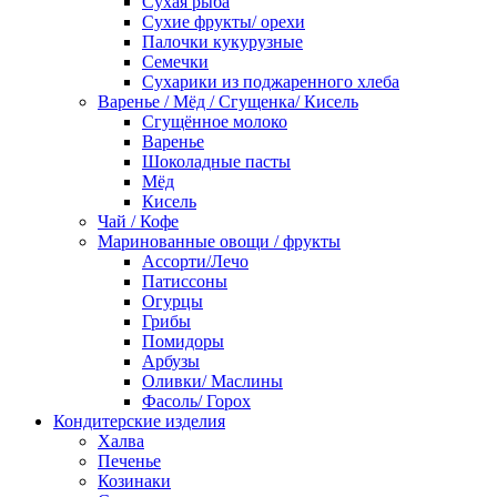
Сухая рыба
Сухие фрукты/ орехи
Палочки кукурузные
Семечки
Сухарики из поджаренного хлеба
Варенье / Мёд / Сгущенка/ Кисель
Сгущённое молоко
Варенье
Шоколадные пасты
Мёд
Кисель
Чай / Кофе
Маринованные овощи / фрукты
Ассорти/Лечо
Патиссоны
Огурцы
Грибы
Помидоры
Арбузы
Оливки/ Маслины
Фасоль/ Горох
Кондитерские изделия
Халва
Печенье
Козинаки