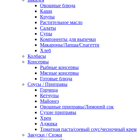
Овощные блюда
Каши
Крупы
Растительное масло
Салаты
Супы
Компоненты для выпечки
Макароны/Лапша/Спагетти
Хлеб
Колбасы
Консервы
Рыбные консервы
Мясные консервы
Готовые блюда
Соусы / Приправы
Горчица
Кетчупы
Майонез
Овощные приправы/Лимоннй сок
Сухие приправы
Хрен
Аджика
Томатная паста/соевый соус/чесночный крем
Закуски / Снэки