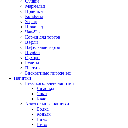
Сушки
Мармелад
Пряники
Конфеты
Зефир
Шоколад
Чак-Чак
Коржи для тортов
Вафли
Вафельные торты
Щербет
Сухари
Рулеты
Пастила
Бисквитные пирожные
Напитки
Безалкогольные напитки
Лимонад
Соки
Квас
Алкогольные напитки
Водка
Коньяк
Вино
Пиво