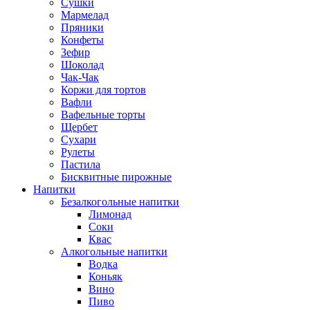
Сушки
Мармелад
Пряники
Конфеты
Зефир
Шоколад
Чак-Чак
Коржи для тортов
Вафли
Вафельные торты
Щербет
Сухари
Рулеты
Пастила
Бисквитные пирожные
Напитки
Безалкогольные напитки
Лимонад
Соки
Квас
Алкогольные напитки
Водка
Коньяк
Вино
Пиво