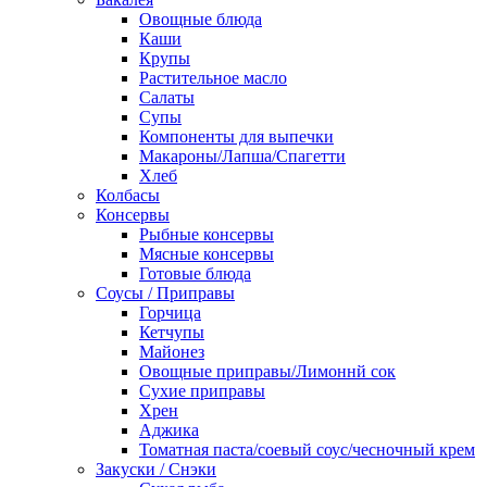
Овощные блюда
Каши
Крупы
Растительное масло
Салаты
Супы
Компоненты для выпечки
Макароны/Лапша/Спагетти
Хлеб
Колбасы
Консервы
Рыбные консервы
Мясные консервы
Готовые блюда
Соусы / Приправы
Горчица
Кетчупы
Майонез
Овощные приправы/Лимоннй сок
Сухие приправы
Хрен
Аджика
Томатная паста/соевый соус/чесночный крем
Закуски / Снэки