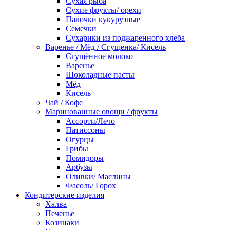
Сухая рыба
Сухие фрукты/ орехи
Палочки кукурузные
Семечки
Сухарики из поджаренного хлеба
Варенье / Мёд / Сгущенка/ Кисель
Сгущённое молоко
Варенье
Шоколадные пасты
Мёд
Кисель
Чай / Кофе
Маринованные овощи / фрукты
Ассорти/Лечо
Патиссоны
Огурцы
Грибы
Помидоры
Арбузы
Оливки/ Маслины
Фасоль/ Горох
Кондитерские изделия
Халва
Печенье
Козинаки