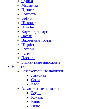
Сушки
Мармелад
Пряники
Конфеты
Зефир
Шоколад
Чак-Чак
Коржи для тортов
Вафли
Вафельные торты
Щербет
Сухари
Рулеты
Пастила
Бисквитные пирожные
Напитки
Безалкогольные напитки
Лимонад
Соки
Квас
Алкогольные напитки
Водка
Коньяк
Вино
Пиво