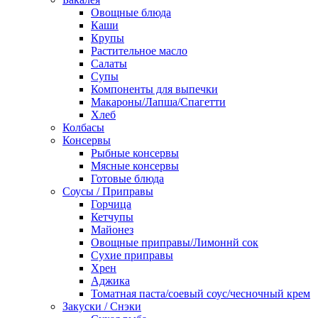
Овощные блюда
Каши
Крупы
Растительное масло
Салаты
Супы
Компоненты для выпечки
Макароны/Лапша/Спагетти
Хлеб
Колбасы
Консервы
Рыбные консервы
Мясные консервы
Готовые блюда
Соусы / Приправы
Горчица
Кетчупы
Майонез
Овощные приправы/Лимоннй сок
Сухие приправы
Хрен
Аджика
Томатная паста/соевый соус/чесночный крем
Закуски / Снэки