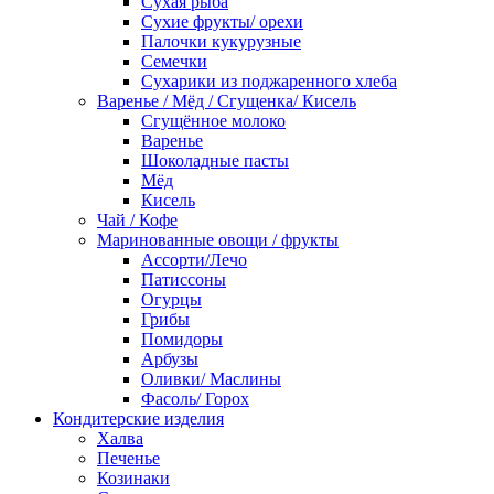
Сухая рыба
Сухие фрукты/ орехи
Палочки кукурузные
Семечки
Сухарики из поджаренного хлеба
Варенье / Мёд / Сгущенка/ Кисель
Сгущённое молоко
Варенье
Шоколадные пасты
Мёд
Кисель
Чай / Кофе
Маринованные овощи / фрукты
Ассорти/Лечо
Патиссоны
Огурцы
Грибы
Помидоры
Арбузы
Оливки/ Маслины
Фасоль/ Горох
Кондитерские изделия
Халва
Печенье
Козинаки