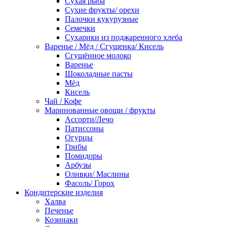
Сухая рыба
Сухие фрукты/ орехи
Палочки кукурузные
Семечки
Сухарики из поджаренного хлеба
Варенье / Мёд / Сгущенка/ Кисель
Сгущённое молоко
Варенье
Шоколадные пасты
Мёд
Кисель
Чай / Кофе
Маринованные овощи / фрукты
Ассорти/Лечо
Патиссоны
Огурцы
Грибы
Помидоры
Арбузы
Оливки/ Маслины
Фасоль/ Горох
Кондитерские изделия
Халва
Печенье
Козинаки