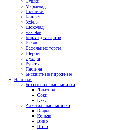
Сушки
Мармелад
Пряники
Конфеты
Зефир
Шоколад
Чак-Чак
Коржи для тортов
Вафли
Вафельные торты
Щербет
Сухари
Рулеты
Пастила
Бисквитные пирожные
Напитки
Безалкогольные напитки
Лимонад
Соки
Квас
Алкогольные напитки
Водка
Коньяк
Вино
Пиво