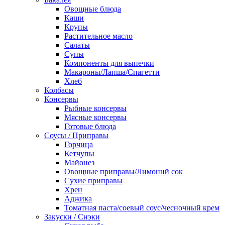
Овощные блюда
Каши
Крупы
Растительное масло
Салаты
Супы
Компоненты для выпечки
Макароны/Лапша/Спагетти
Хлеб
Колбасы
Консервы
Рыбные консервы
Мясные консервы
Готовые блюда
Соусы / Приправы
Горчица
Кетчупы
Майонез
Овощные приправы/Лимоннй сок
Сухие приправы
Хрен
Аджика
Томатная паста/соевый соус/чесночный крем
Закуски / Снэки