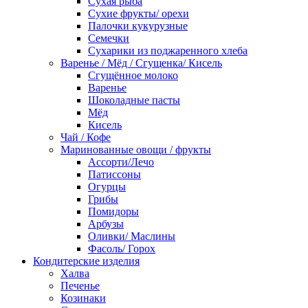
Сухая рыба
Сухие фрукты/ орехи
Палочки кукурузные
Семечки
Сухарики из поджаренного хлеба
Варенье / Мёд / Сгущенка/ Кисель
Сгущённое молоко
Варенье
Шоколадные пасты
Мёд
Кисель
Чай / Кофе
Маринованные овощи / фрукты
Ассорти/Лечо
Патиссоны
Огурцы
Грибы
Помидоры
Арбузы
Оливки/ Маслины
Фасоль/ Горох
Кондитерские изделия
Халва
Печенье
Козинаки