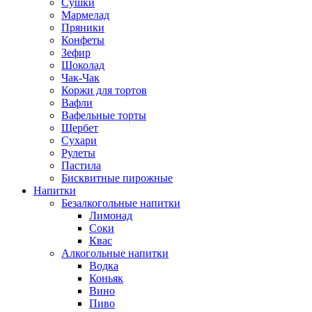
Сушки
Мармелад
Пряники
Конфеты
Зефир
Шоколад
Чак-Чак
Коржи для тортов
Вафли
Вафельные торты
Щербет
Сухари
Рулеты
Пастила
Бисквитные пирожные
Напитки
Безалкогольные напитки
Лимонад
Соки
Квас
Алкогольные напитки
Водка
Коньяк
Вино
Пиво