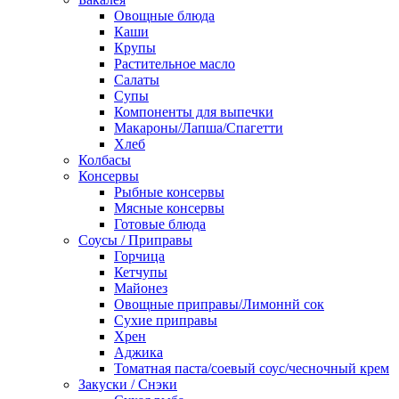
Овощные блюда
Каши
Крупы
Растительное масло
Салаты
Супы
Компоненты для выпечки
Макароны/Лапша/Спагетти
Хлеб
Колбасы
Консервы
Рыбные консервы
Мясные консервы
Готовые блюда
Соусы / Приправы
Горчица
Кетчупы
Майонез
Овощные приправы/Лимоннй сок
Сухие приправы
Хрен
Аджика
Томатная паста/соевый соус/чесночный крем
Закуски / Снэки