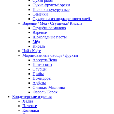
Сухая рыба
Сухие фрукты/ орехи
Палочки кукурузные
Семечки
Сухарики из поджаренного хлеба
Варенье / Мёд / Сгущенка/ Кисель
Сгущённое молоко
Варенье
Шоколадные пасты
Мёд
Кисель
Чай / Кофе
Маринованные овощи / фрукты
Ассорти/Лечо
Патиссоны
Огурцы
Грибы
Помидоры
Арбузы
Оливки/ Маслины
Фасоль/ Горох
Кондитерские изделия
Халва
Печенье
Козинаки