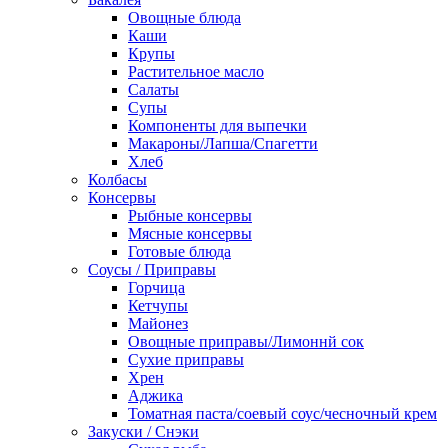
Овощные блюда
Каши
Крупы
Растительное масло
Салаты
Супы
Компоненты для выпечки
Макароны/Лапша/Спагетти
Хлеб
Колбасы
Консервы
Рыбные консервы
Мясные консервы
Готовые блюда
Соусы / Приправы
Горчица
Кетчупы
Майонез
Овощные приправы/Лимоннй сок
Сухие приправы
Хрен
Аджика
Томатная паста/соевый соус/чесночный крем
Закуски / Снэки