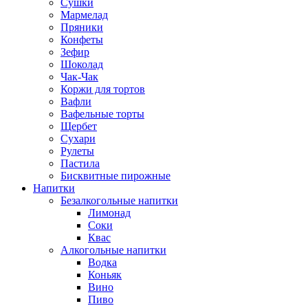
Сушки
Мармелад
Пряники
Конфеты
Зефир
Шоколад
Чак-Чак
Коржи для тортов
Вафли
Вафельные торты
Щербет
Сухари
Рулеты
Пастила
Бисквитные пирожные
Напитки
Безалкогольные напитки
Лимонад
Соки
Квас
Алкогольные напитки
Водка
Коньяк
Вино
Пиво