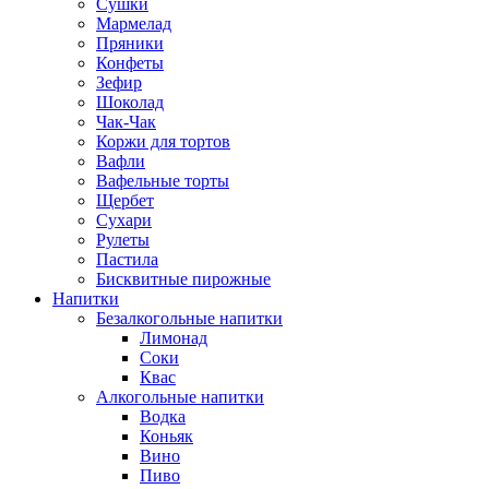
Сушки
Мармелад
Пряники
Конфеты
Зефир
Шоколад
Чак-Чак
Коржи для тортов
Вафли
Вафельные торты
Щербет
Сухари
Рулеты
Пастила
Бисквитные пирожные
Напитки
Безалкогольные напитки
Лимонад
Соки
Квас
Алкогольные напитки
Водка
Коньяк
Вино
Пиво