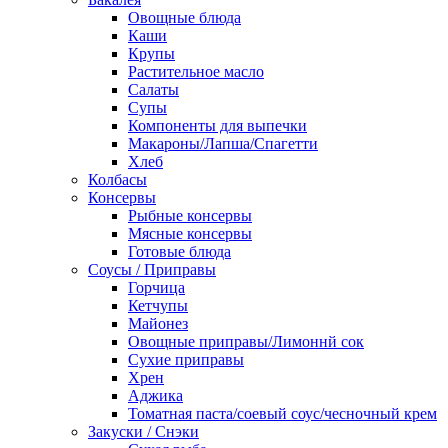
Овощные блюда
Каши
Крупы
Растительное масло
Салаты
Супы
Компоненты для выпечки
Макароны/Лапша/Спагетти
Хлеб
Колбасы
Консервы
Рыбные консервы
Мясные консервы
Готовые блюда
Соусы / Приправы
Горчица
Кетчупы
Майонез
Овощные приправы/Лимоннй сок
Сухие приправы
Хрен
Аджика
Томатная паста/соевый соус/чесночный крем
Закуски / Снэки