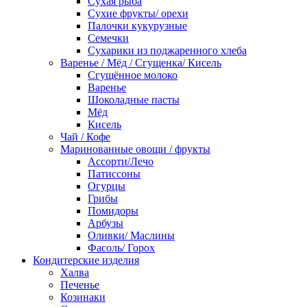
Сухая рыба
Сухие фрукты/ орехи
Палочки кукурузные
Семечки
Сухарики из поджаренного хлеба
Варенье / Мёд / Сгущенка/ Кисель
Сгущённое молоко
Варенье
Шоколадные пасты
Мёд
Кисель
Чай / Кофе
Маринованные овощи / фрукты
Ассорти/Лечо
Патиссоны
Огурцы
Грибы
Помидоры
Арбузы
Оливки/ Маслины
Фасоль/ Горох
Кондитерские изделия
Халва
Печенье
Козинаки