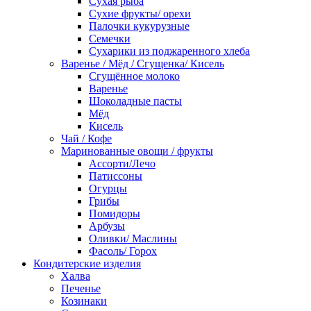
Сухая рыба
Сухие фрукты/ орехи
Палочки кукурузные
Семечки
Сухарики из поджаренного хлеба
Варенье / Мёд / Сгущенка/ Кисель
Сгущённое молоко
Варенье
Шоколадные пасты
Мёд
Кисель
Чай / Кофе
Маринованные овощи / фрукты
Ассорти/Лечо
Патиссоны
Огурцы
Грибы
Помидоры
Арбузы
Оливки/ Маслины
Фасоль/ Горох
Кондитерские изделия
Халва
Печенье
Козинаки