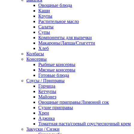
Овощные блюда
Каши
Крупы
Растительное масло
Салаты
Супы
Компоненты для выпечки
Макароны/Лапша/Спагетти
Хлеб
Колбасы
Консервы
Рыбные консервы
Мясные консервы
Готовые блюда
Соусы / Приправы
Горчица
Кетчупы
Майонез
Овощные приправы/Лимоннй сок
Сухие приправы
Хрен
Аджика
Томатная паста/соевый соус/чесночный крем
Закуски / Снэки