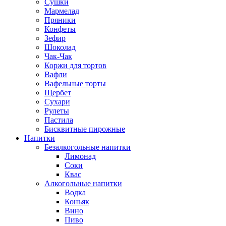
Сушки
Мармелад
Пряники
Конфеты
Зефир
Шоколад
Чак-Чак
Коржи для тортов
Вафли
Вафельные торты
Щербет
Сухари
Рулеты
Пастила
Бисквитные пирожные
Напитки
Безалкогольные напитки
Лимонад
Соки
Квас
Алкогольные напитки
Водка
Коньяк
Вино
Пиво