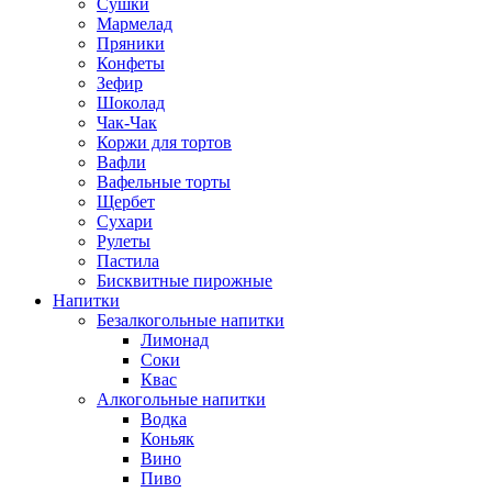
Сушки
Мармелад
Пряники
Конфеты
Зефир
Шоколад
Чак-Чак
Коржи для тортов
Вафли
Вафельные торты
Щербет
Сухари
Рулеты
Пастила
Бисквитные пирожные
Напитки
Безалкогольные напитки
Лимонад
Соки
Квас
Алкогольные напитки
Водка
Коньяк
Вино
Пиво