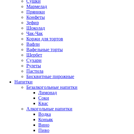
Сушки
Мармелад
Пряники
Конфеты
Зефир
Шоколад
Чак-Чак
Коржи для тортов
Вафли
Вафельные торты
Щербет
Сухари
Рулеты
Пастила
Бисквитные пирожные
Напитки
Безалкогольные напитки
Лимонад
Соки
Квас
Алкогольные напитки
Водка
Коньяк
Вино
Пиво