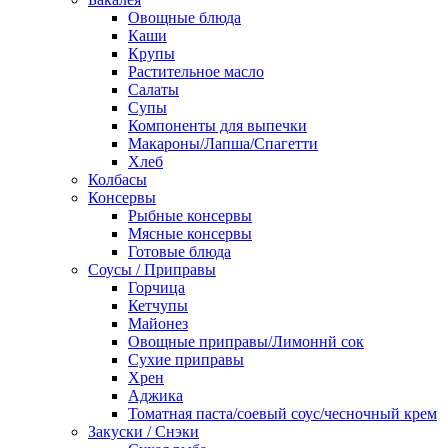
Овощные блюда
Каши
Крупы
Растительное масло
Салаты
Супы
Компоненты для выпечки
Макароны/Лапша/Спагетти
Хлеб
Колбасы
Консервы
Рыбные консервы
Мясные консервы
Готовые блюда
Соусы / Приправы
Горчица
Кетчупы
Майонез
Овощные приправы/Лимоннй сок
Сухие приправы
Хрен
Аджика
Томатная паста/соевый соус/чесночный крем
Закуски / Снэки