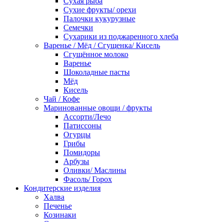
Сухая рыба
Сухие фрукты/ орехи
Палочки кукурузные
Семечки
Сухарики из поджаренного хлеба
Варенье / Мёд / Сгущенка/ Кисель
Сгущённое молоко
Варенье
Шоколадные пасты
Мёд
Кисель
Чай / Кофе
Маринованные овощи / фрукты
Ассорти/Лечо
Патиссоны
Огурцы
Грибы
Помидоры
Арбузы
Оливки/ Маслины
Фасоль/ Горох
Кондитерские изделия
Халва
Печенье
Козинаки