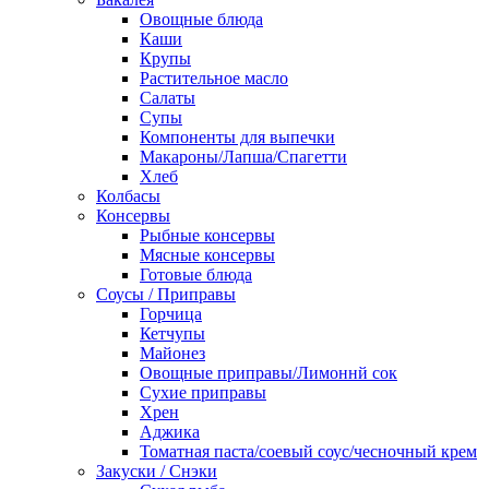
Овощные блюда
Каши
Крупы
Растительное масло
Салаты
Супы
Компоненты для выпечки
Макароны/Лапша/Спагетти
Хлеб
Колбасы
Консервы
Рыбные консервы
Мясные консервы
Готовые блюда
Соусы / Приправы
Горчица
Кетчупы
Майонез
Овощные приправы/Лимоннй сок
Сухие приправы
Хрен
Аджика
Томатная паста/соевый соус/чесночный крем
Закуски / Снэки