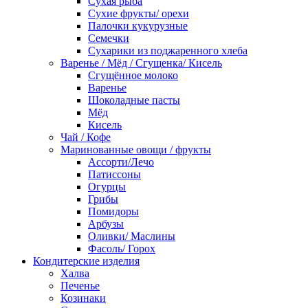
Сухая рыба
Сухие фрукты/ орехи
Палочки кукурузные
Семечки
Сухарики из поджаренного хлеба
Варенье / Мёд / Сгущенка/ Кисель
Сгущённое молоко
Варенье
Шоколадные пасты
Мёд
Кисель
Чай / Кофе
Маринованные овощи / фрукты
Ассорти/Лечо
Патиссоны
Огурцы
Грибы
Помидоры
Арбузы
Оливки/ Маслины
Фасоль/ Горох
Кондитерские изделия
Халва
Печенье
Козинаки