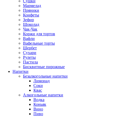
Сушки
Мармелад
Пряники
Конфеты
Зефир
Шоколад
Чак-Чак
Коржи для тортов
Вафли
Вафельные торты
Щербет
Сухари
Рулеты
Пастила
Бисквитные пирожные
Напитки
Безалкогольные напитки
Лимонад
Соки
Квас
Алкогольные напитки
Водка
Коньяк
Вино
Пиво