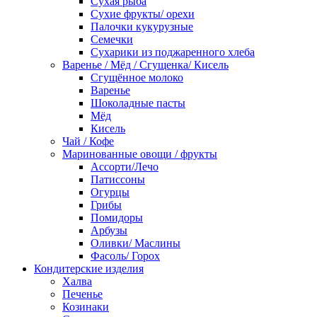
Сухая рыба
Сухие фрукты/ орехи
Палочки кукурузные
Семечки
Сухарики из поджаренного хлеба
Варенье / Мёд / Сгущенка/ Кисель
Сгущённое молоко
Варенье
Шоколадные пасты
Мёд
Кисель
Чай / Кофе
Маринованные овощи / фрукты
Ассорти/Лечо
Патиссоны
Огурцы
Грибы
Помидоры
Арбузы
Оливки/ Маслины
Фасоль/ Горох
Кондитерские изделия
Халва
Печенье
Козинаки