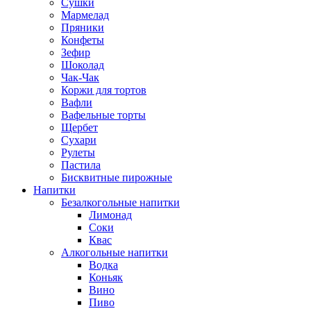
Сушки
Мармелад
Пряники
Конфеты
Зефир
Шоколад
Чак-Чак
Коржи для тортов
Вафли
Вафельные торты
Щербет
Сухари
Рулеты
Пастила
Бисквитные пирожные
Напитки
Безалкогольные напитки
Лимонад
Соки
Квас
Алкогольные напитки
Водка
Коньяк
Вино
Пиво