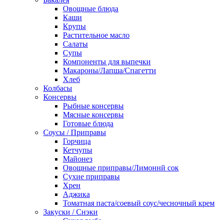
Овощные блюда
Каши
Крупы
Растительное масло
Салаты
Супы
Компоненты для выпечки
Макароны/Лапша/Спагетти
Хлеб
Колбасы
Консервы
Рыбные консервы
Мясные консервы
Готовые блюда
Соусы / Приправы
Горчица
Кетчупы
Майонез
Овощные приправы/Лимоннй сок
Сухие приправы
Хрен
Аджика
Томатная паста/соевый соус/чесночный крем
Закуски / Снэки