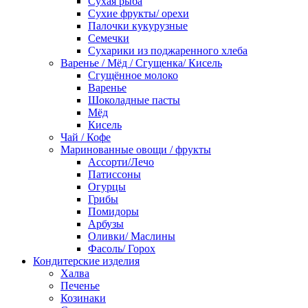
Сухая рыба
Сухие фрукты/ орехи
Палочки кукурузные
Семечки
Сухарики из поджаренного хлеба
Варенье / Мёд / Сгущенка/ Кисель
Сгущённое молоко
Варенье
Шоколадные пасты
Мёд
Кисель
Чай / Кофе
Маринованные овощи / фрукты
Ассорти/Лечо
Патиссоны
Огурцы
Грибы
Помидоры
Арбузы
Оливки/ Маслины
Фасоль/ Горох
Кондитерские изделия
Халва
Печенье
Козинаки