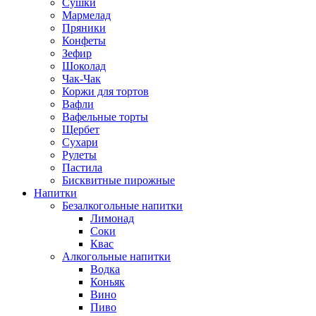
Сушки
Мармелад
Пряники
Конфеты
Зефир
Шоколад
Чак-Чак
Коржи для тортов
Вафли
Вафельные торты
Щербет
Сухари
Рулеты
Пастила
Бисквитные пирожные
Напитки
Безалкогольные напитки
Лимонад
Соки
Квас
Алкогольные напитки
Водка
Коньяк
Вино
Пиво