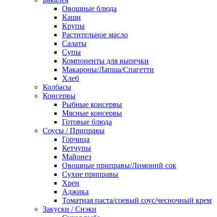
Овощные блюда
Каши
Крупы
Растительное масло
Салаты
Супы
Компоненты для выпечки
Макароны/Лапша/Спагетти
Хлеб
Колбасы
Консервы
Рыбные консервы
Мясные консервы
Готовые блюда
Соусы / Приправы
Горчица
Кетчупы
Майонез
Овощные приправы/Лимоннй сок
Сухие приправы
Хрен
Аджика
Томатная паста/соевый соус/чесночный крем
Закуски / Снэки