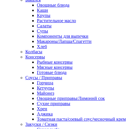
Овощные блюда
Каши
Крупы
Растительное масло
Салаты
Супы
Компоненты для выпечки
Макароны/Лапша/Спагетти
Хлеб
Колбасы
Консервы
Рыбные консервы
Мясные консервы
Готовые блюда
Соусы / Приправы
Горчица
Кетчупы
Майонез
Овощные приправы/Лимоннй сок
Сухие приправы
Хрен
Аджика
Томатная паста/соевый соус/чесночный крем
Закуски / Снэки