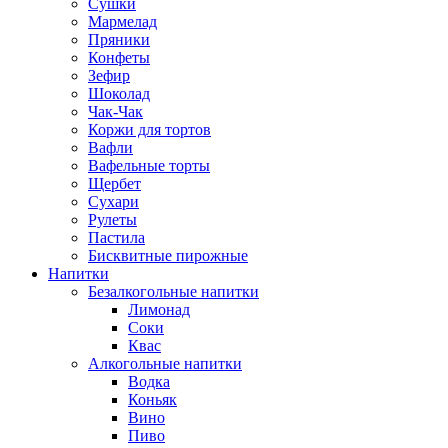
Сушки
Мармелад
Пряники
Конфеты
Зефир
Шоколад
Чак-Чак
Коржи для тортов
Вафли
Вафельные торты
Щербет
Сухари
Рулеты
Пастила
Бисквитные пирожные
Напитки
Безалкогольные напитки
Лимонад
Соки
Квас
Алкогольные напитки
Водка
Коньяк
Вино
Пиво