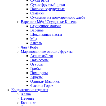
Сухая рыба
Сухие фрукты/ орехи
Палочки кукурузные
Семечки
Сухарики из поджаренного хлеба
Варенье / Мёд / Сгущенка/ Кисель
Сгущённое молоко
Варенье
Шоколадные пасты
Мёд
Кисель
Чай / Кофе
Маринованные овощи / фрукты
Ассорти/Лечо
Патиссоны
Огурцы
Грибы
Помидоры
Арбузы
Оливки/ Маслины
Фасоль/ Горох
Кондитерские изделия
Халва
Печенье
Козинаки