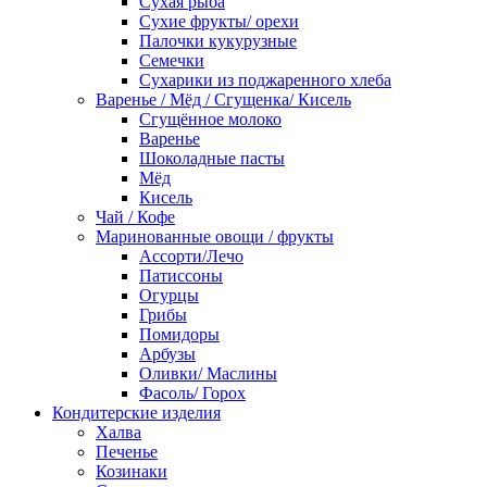
Сухая рыба
Сухие фрукты/ орехи
Палочки кукурузные
Семечки
Сухарики из поджаренного хлеба
Варенье / Мёд / Сгущенка/ Кисель
Сгущённое молоко
Варенье
Шоколадные пасты
Мёд
Кисель
Чай / Кофе
Маринованные овощи / фрукты
Ассорти/Лечо
Патиссоны
Огурцы
Грибы
Помидоры
Арбузы
Оливки/ Маслины
Фасоль/ Горох
Кондитерские изделия
Халва
Печенье
Козинаки