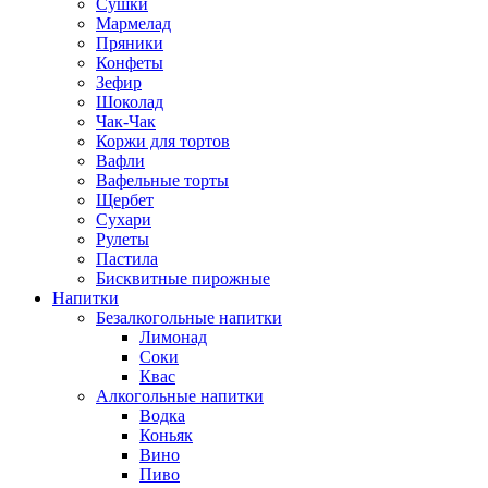
Сушки
Мармелад
Пряники
Конфеты
Зефир
Шоколад
Чак-Чак
Коржи для тортов
Вафли
Вафельные торты
Щербет
Сухари
Рулеты
Пастила
Бисквитные пирожные
Напитки
Безалкогольные напитки
Лимонад
Соки
Квас
Алкогольные напитки
Водка
Коньяк
Вино
Пиво