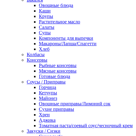
Овощные блюда
Каши
Крупы
Растительное масло
Салаты
Супы
Компоненты для выпечки
Макароны/Лапша/Спагетти
Хлеб
Колбасы
Консервы
Рыбные консервы
Мясные консервы
Готовые блюда
Соусы / Приправы
Горчица
Кетчупы
Майонез
Овощные приправы/Лимоннй сок
Сухие приправы
Хрен
Аджика
Томатная паста/соевый соус/чесночный крем
Закуски / Снэки