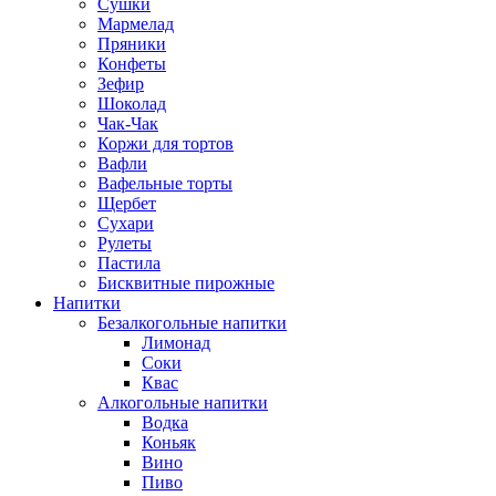
Сушки
Мармелад
Пряники
Конфеты
Зефир
Шоколад
Чак-Чак
Коржи для тортов
Вафли
Вафельные торты
Щербет
Сухари
Рулеты
Пастила
Бисквитные пирожные
Напитки
Безалкогольные напитки
Лимонад
Соки
Квас
Алкогольные напитки
Водка
Коньяк
Вино
Пиво