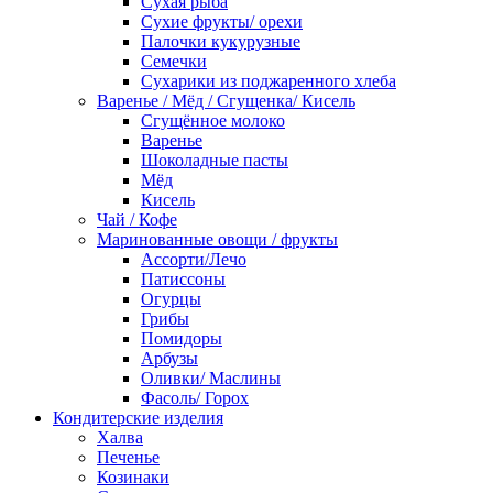
Сухая рыба
Сухие фрукты/ орехи
Палочки кукурузные
Семечки
Сухарики из поджаренного хлеба
Варенье / Мёд / Сгущенка/ Кисель
Сгущённое молоко
Варенье
Шоколадные пасты
Мёд
Кисель
Чай / Кофе
Маринованные овощи / фрукты
Ассорти/Лечо
Патиссоны
Огурцы
Грибы
Помидоры
Арбузы
Оливки/ Маслины
Фасоль/ Горох
Кондитерские изделия
Халва
Печенье
Козинаки