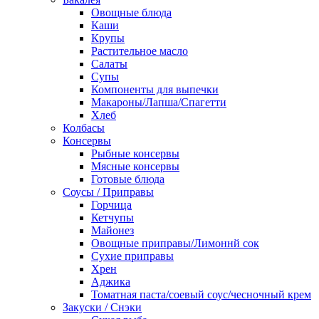
Овощные блюда
Каши
Крупы
Растительное масло
Салаты
Супы
Компоненты для выпечки
Макароны/Лапша/Спагетти
Хлеб
Колбасы
Консервы
Рыбные консервы
Мясные консервы
Готовые блюда
Соусы / Приправы
Горчица
Кетчупы
Майонез
Овощные приправы/Лимоннй сок
Сухие приправы
Хрен
Аджика
Томатная паста/соевый соус/чесночный крем
Закуски / Снэки