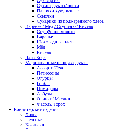
Сухая рыба
Сухие фрукты/ орехи
Палочки кукурузные
Семечки
Сухарики из поджаренного хлеба
Варенье / Мёд / Сгущенка/ Кисель
Сгущённое молоко
Варенье
Шоколадные пасты
Мёд
Кисель
Чай / Кофе
Маринованные овощи / фрукты
Ассорти/Лечо
Патиссоны
Огурцы
Грибы
Помидоры
Арбузы
Оливки/ Маслины
Фасоль/ Горох
Кондитерские изделия
Халва
Печенье
Козинаки