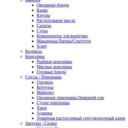
Овощные блюда
Каши
Крупы
Растительное масло
Салаты
Супы
Компоненты для выпечки
Макароны/Лапша/Спагетти
Хлеб
Колбасы
Консервы
Рыбные консервы
Мясные консервы
Готовые блюда
Соусы / Приправы
Горчица
Кетчупы
Майонез
Овощные приправы/Лимоннй сок
Сухие приправы
Хрен
Аджика
Томатная паста/соевый соус/чесночный крем
Закуски / Снэки