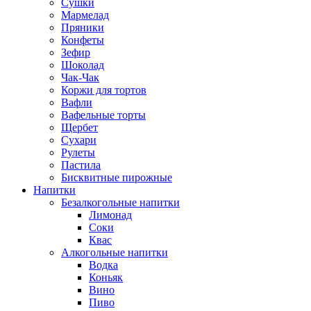
Сушки
Мармелад
Пряники
Конфеты
Зефир
Шоколад
Чак-Чак
Коржи для тортов
Вафли
Вафельные торты
Щербет
Сухари
Рулеты
Пастила
Бисквитные пирожные
Напитки
Безалкогольные напитки
Лимонад
Соки
Квас
Алкогольные напитки
Водка
Коньяк
Вино
Пиво