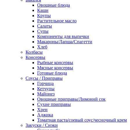
Овощные блюда
Каши
Крупы
Растительное масло
Салаты
Супы
Компоненты для выпечки
Макароны/Лапша/Спагетти
Хлеб
Колбасы
Консервы
Рыбные консервы
Мясные консервы
Готовые блюда
Соусы / Приправы
Горчица
Кетчупы
Майонез
Овощные приправы/Лимоннй сок
Сухие приправы
Хрен
Аджика
Томатная паста/соевый соус/чесночный крем
Закуски / Снэки