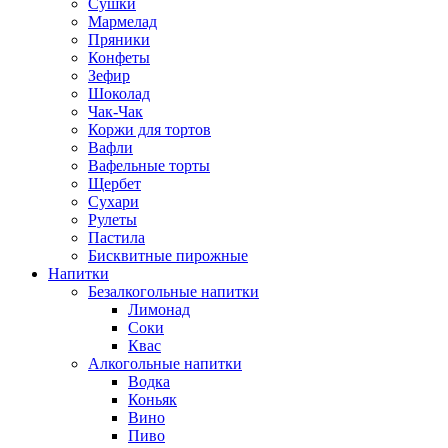
Сушки
Мармелад
Пряники
Конфеты
Зефир
Шоколад
Чак-Чак
Коржи для тортов
Вафли
Вафельные торты
Щербет
Сухари
Рулеты
Пастила
Бисквитные пирожные
Напитки
Безалкогольные напитки
Лимонад
Соки
Квас
Алкогольные напитки
Водка
Коньяк
Вино
Пиво