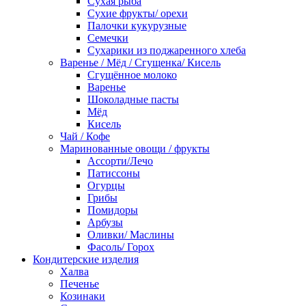
Сухая рыба
Сухие фрукты/ орехи
Палочки кукурузные
Семечки
Сухарики из поджаренного хлеба
Варенье / Мёд / Сгущенка/ Кисель
Сгущённое молоко
Варенье
Шоколадные пасты
Мёд
Кисель
Чай / Кофе
Маринованные овощи / фрукты
Ассорти/Лечо
Патиссоны
Огурцы
Грибы
Помидоры
Арбузы
Оливки/ Маслины
Фасоль/ Горох
Кондитерские изделия
Халва
Печенье
Козинаки