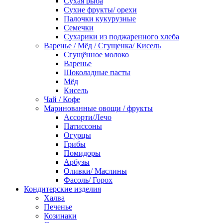
Сухая рыба
Сухие фрукты/ орехи
Палочки кукурузные
Семечки
Сухарики из поджаренного хлеба
Варенье / Мёд / Сгущенка/ Кисель
Сгущённое молоко
Варенье
Шоколадные пасты
Мёд
Кисель
Чай / Кофе
Маринованные овощи / фрукты
Ассорти/Лечо
Патиссоны
Огурцы
Грибы
Помидоры
Арбузы
Оливки/ Маслины
Фасоль/ Горох
Кондитерские изделия
Халва
Печенье
Козинаки