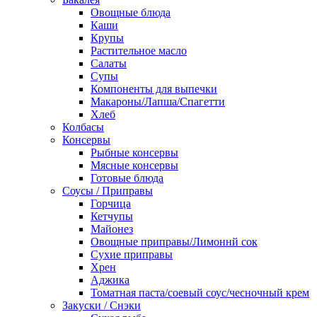
Овощные блюда
Каши
Крупы
Растительное масло
Салаты
Супы
Компоненты для выпечки
Макароны/Лапша/Спагетти
Хлеб
Колбасы
Консервы
Рыбные консервы
Мясные консервы
Готовые блюда
Соусы / Приправы
Горчица
Кетчупы
Майонез
Овощные приправы/Лимоннй сок
Сухие приправы
Хрен
Аджика
Томатная паста/соевый соус/чесночный крем
Закуски / Снэки