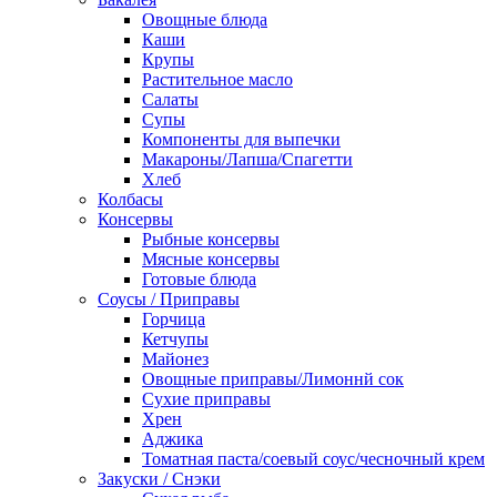
Овощные блюда
Каши
Крупы
Растительное масло
Салаты
Супы
Компоненты для выпечки
Макароны/Лапша/Спагетти
Хлеб
Колбасы
Консервы
Рыбные консервы
Мясные консервы
Готовые блюда
Соусы / Приправы
Горчица
Кетчупы
Майонез
Овощные приправы/Лимоннй сок
Сухие приправы
Хрен
Аджика
Томатная паста/соевый соус/чесночный крем
Закуски / Снэки