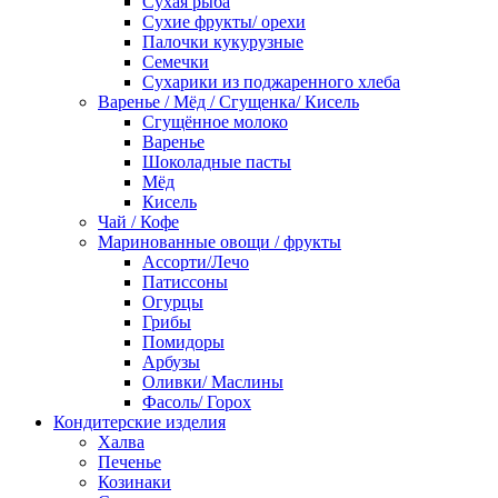
Сухая рыба
Сухие фрукты/ орехи
Палочки кукурузные
Семечки
Сухарики из поджаренного хлеба
Варенье / Мёд / Сгущенка/ Кисель
Сгущённое молоко
Варенье
Шоколадные пасты
Мёд
Кисель
Чай / Кофе
Маринованные овощи / фрукты
Ассорти/Лечо
Патиссоны
Огурцы
Грибы
Помидоры
Арбузы
Оливки/ Маслины
Фасоль/ Горох
Кондитерские изделия
Халва
Печенье
Козинаки