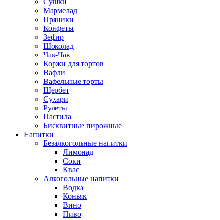
Сушки
Мармелад
Пряники
Конфеты
Зефир
Шоколад
Чак-Чак
Коржи для тортов
Вафли
Вафельные торты
Щербет
Сухари
Рулеты
Пастила
Бисквитные пирожные
Напитки
Безалкогольные напитки
Лимонад
Соки
Квас
Алкогольные напитки
Водка
Коньяк
Вино
Пиво