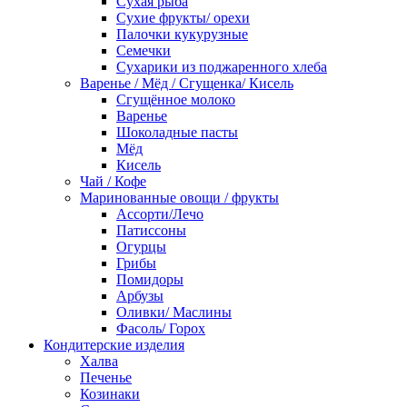
Сухая рыба
Сухие фрукты/ орехи
Палочки кукурузные
Семечки
Сухарики из поджаренного хлеба
Варенье / Мёд / Сгущенка/ Кисель
Сгущённое молоко
Варенье
Шоколадные пасты
Мёд
Кисель
Чай / Кофе
Маринованные овощи / фрукты
Ассорти/Лечо
Патиссоны
Огурцы
Грибы
Помидоры
Арбузы
Оливки/ Маслины
Фасоль/ Горох
Кондитерские изделия
Халва
Печенье
Козинаки