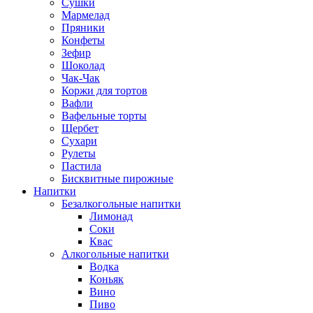
Сушки
Мармелад
Пряники
Конфеты
Зефир
Шоколад
Чак-Чак
Коржи для тортов
Вафли
Вафельные торты
Щербет
Сухари
Рулеты
Пастила
Бисквитные пирожные
Напитки
Безалкогольные напитки
Лимонад
Соки
Квас
Алкогольные напитки
Водка
Коньяк
Вино
Пиво