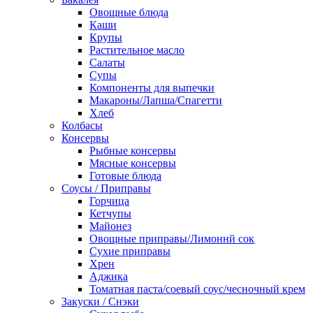
Овощные блюда
Каши
Крупы
Растительное масло
Салаты
Супы
Компоненты для выпечки
Макароны/Лапша/Спагетти
Хлеб
Колбасы
Консервы
Рыбные консервы
Мясные консервы
Готовые блюда
Соусы / Приправы
Горчица
Кетчупы
Майонез
Овощные приправы/Лимоннй сок
Сухие приправы
Хрен
Аджика
Томатная паста/соевый соус/чесночный крем
Закуски / Снэки