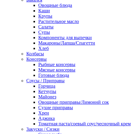
Овощные блюда
Каши
Крупы
Растительное масло
Салаты
Супы
Компоненты для выпечки
Макароны/Лапша/Спагетти
Хлеб
Колбасы
Консервы
Рыбные консервы
Мясные консервы
Готовые блюда
Соусы / Приправы
Горчица
Кетчупы
Майонез
Овощные приправы/Лимоннй сок
Сухие приправы
Хрен
Аджика
Томатная паста/соевый соус/чесночный крем
Закуски / Снэки