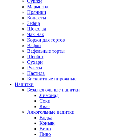
Сушки
Мармелад
Пряники
Конфеты
Зефир
Шоколад
Чак-Чак
Коржи для тортов
Вафли
Вафельные торты
Щербет
Сухари
Рулеты
Пастила
Бисквитные пирожные
Напитки
Безалкогольные напитки
Лимонад
Соки
Квас
Алкогольные напитки
Водка
Коньяк
Вино
Пиво