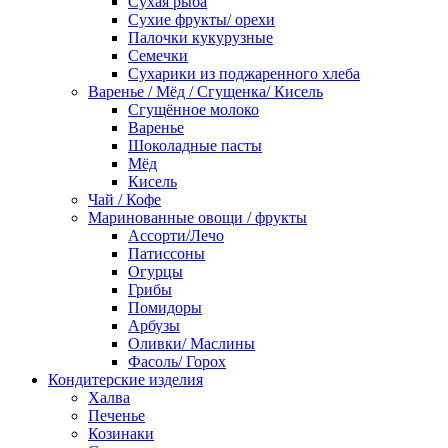
Сухая рыба
Сухие фрукты/ орехи
Палочки кукурузные
Семечки
Сухарики из поджаренного хлеба
Варенье / Мёд / Сгущенка/ Кисель
Сгущённое молоко
Варенье
Шоколадные пасты
Мёд
Кисель
Чай / Кофе
Маринованные овощи / фрукты
Ассорти/Лечо
Патиссоны
Огурцы
Грибы
Помидоры
Арбузы
Оливки/ Маслины
Фасоль/ Горох
Кондитерские изделия
Халва
Печенье
Козинаки