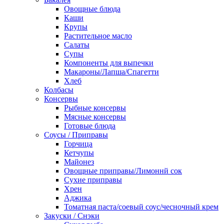
Овощные блюда
Каши
Крупы
Растительное масло
Салаты
Супы
Компоненты для выпечки
Макароны/Лапша/Спагетти
Хлеб
Колбасы
Консервы
Рыбные консервы
Мясные консервы
Готовые блюда
Соусы / Приправы
Горчица
Кетчупы
Майонез
Овощные приправы/Лимоннй сок
Сухие приправы
Хрен
Аджика
Томатная паста/соевый соус/чесночный крем
Закуски / Снэки