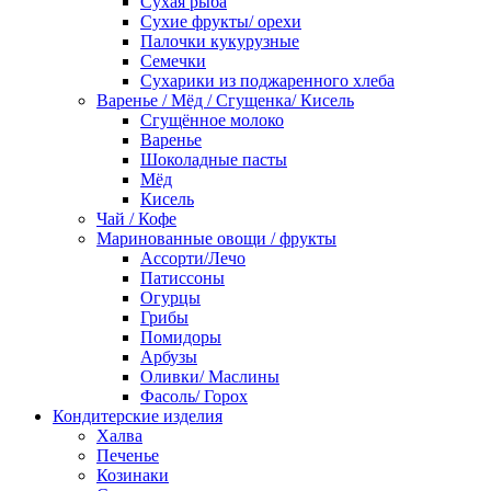
Сухая рыба
Сухие фрукты/ орехи
Палочки кукурузные
Семечки
Сухарики из поджаренного хлеба
Варенье / Мёд / Сгущенка/ Кисель
Сгущённое молоко
Варенье
Шоколадные пасты
Мёд
Кисель
Чай / Кофе
Маринованные овощи / фрукты
Ассорти/Лечо
Патиссоны
Огурцы
Грибы
Помидоры
Арбузы
Оливки/ Маслины
Фасоль/ Горох
Кондитерские изделия
Халва
Печенье
Козинаки