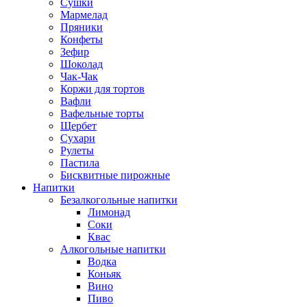
Сушки
Мармелад
Пряники
Конфеты
Зефир
Шоколад
Чак-Чак
Коржи для тортов
Вафли
Вафельные торты
Щербет
Сухари
Рулеты
Пастила
Бисквитные пирожные
Напитки
Безалкогольные напитки
Лимонад
Соки
Квас
Алкогольные напитки
Водка
Коньяк
Вино
Пиво