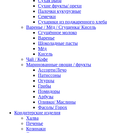
Сухая рыба
Сухие фрукты/ орехи
Палочки кукурузные
Семечки
Сухарики из поджаренного хлеба
Варенье / Мёд / Сгущенка/ Кисель
Сгущённое молоко
Варенье
Шоколадные пасты
Мёд
Кисель
Чай / Кофе
Маринованные овощи / фрукты
Ассорти/Лечо
Патиссоны
Огурцы
Грибы
Помидоры
Арбузы
Оливки/ Маслины
Фасоль/ Горох
Кондитерские изделия
Халва
Печенье
Козинаки