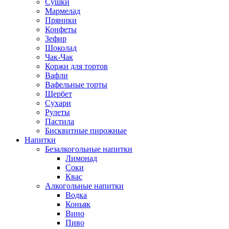
Сушки
Мармелад
Пряники
Конфеты
Зефир
Шоколад
Чак-Чак
Коржи для тортов
Вафли
Вафельные торты
Щербет
Сухари
Рулеты
Пастила
Бисквитные пирожные
Напитки
Безалкогольные напитки
Лимонад
Соки
Квас
Алкогольные напитки
Водка
Коньяк
Вино
Пиво