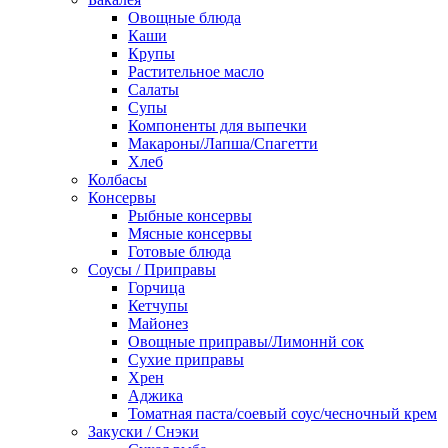
Овощные блюда
Каши
Крупы
Растительное масло
Салаты
Супы
Компоненты для выпечки
Макароны/Лапша/Спагетти
Хлеб
Колбасы
Консервы
Рыбные консервы
Мясные консервы
Готовые блюда
Соусы / Приправы
Горчица
Кетчупы
Майонез
Овощные приправы/Лимоннй сок
Сухие приправы
Хрен
Аджика
Томатная паста/соевый соус/чесночный крем
Закуски / Снэки