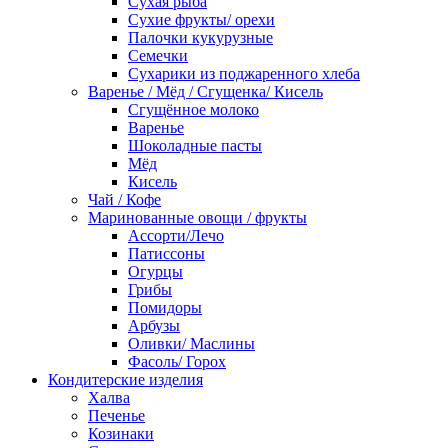
Сухая рыба
Сухие фрукты/ орехи
Палочки кукурузные
Семечки
Сухарики из поджаренного хлеба
Варенье / Мёд / Сгущенка/ Кисель
Сгущённое молоко
Варенье
Шоколадные пасты
Мёд
Кисель
Чай / Кофе
Маринованные овощи / фрукты
Ассорти/Лечо
Патиссоны
Огурцы
Грибы
Помидоры
Арбузы
Оливки/ Маслины
Фасоль/ Горох
Кондитерские изделия
Халва
Печенье
Козинаки