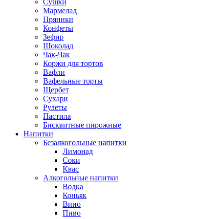
Сушки
Мармелад
Пряники
Конфеты
Зефир
Шоколад
Чак-Чак
Коржи для тортов
Вафли
Вафельные торты
Щербет
Сухари
Рулеты
Пастила
Бисквитные пирожные
Напитки
Безалкогольные напитки
Лимонад
Соки
Квас
Алкогольные напитки
Водка
Коньяк
Вино
Пиво