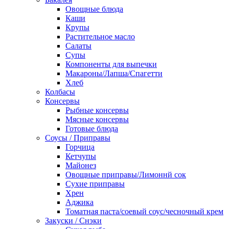
Овощные блюда
Каши
Крупы
Растительное масло
Салаты
Супы
Компоненты для выпечки
Макароны/Лапша/Спагетти
Хлеб
Колбасы
Консервы
Рыбные консервы
Мясные консервы
Готовые блюда
Соусы / Приправы
Горчица
Кетчупы
Майонез
Овощные приправы/Лимоннй сок
Сухие приправы
Хрен
Аджика
Томатная паста/соевый соус/чесночный крем
Закуски / Снэки