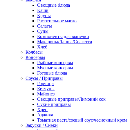
Овощные блюда
Каши
Крупы
Растительное масло
Салаты
Супы
Компоненты для выпечки
Макароны/Лапша/Спагетти
Хлеб
Колбасы
Консервы
Рыбные консервы
Мясные консервы
Готовые блюда
Соусы / Приправы
Горчица
Кетчупы
Майонез
Овощные приправы/Лимоннй сок
Сухие приправы
Хрен
Аджика
Томатная паста/соевый соус/чесночный крем
Закуски / Снэки