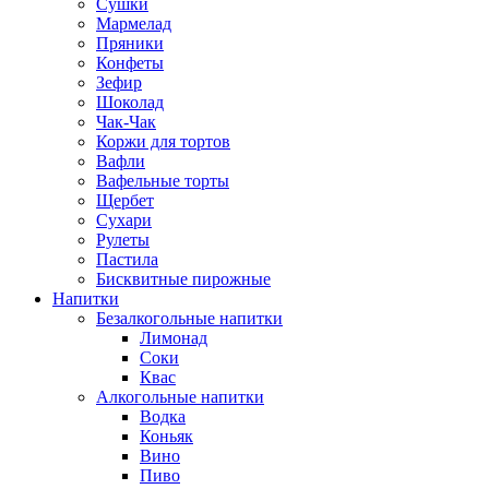
Сушки
Мармелад
Пряники
Конфеты
Зефир
Шоколад
Чак-Чак
Коржи для тортов
Вафли
Вафельные торты
Щербет
Сухари
Рулеты
Пастила
Бисквитные пирожные
Напитки
Безалкогольные напитки
Лимонад
Соки
Квас
Алкогольные напитки
Водка
Коньяк
Вино
Пиво