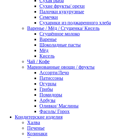
Сухая рыба
Сухие фрукты/ орехи
Палочки кукурузные
Семечки
Сухарики из поджаренного хлеба
Варенье / Мёд / Сгущенка/ Кисель
Сгущённое молоко
Варенье
Шоколадные пасты
Мёд
Кисель
Чай / Кофе
Маринованные овощи / фрукты
Ассорти/Лечо
Патиссоны
Огурцы
Грибы
Помидоры
Арбузы
Оливки/ Маслины
Фасоль/ Горох
Кондитерские изделия
Халва
Печенье
Козинаки